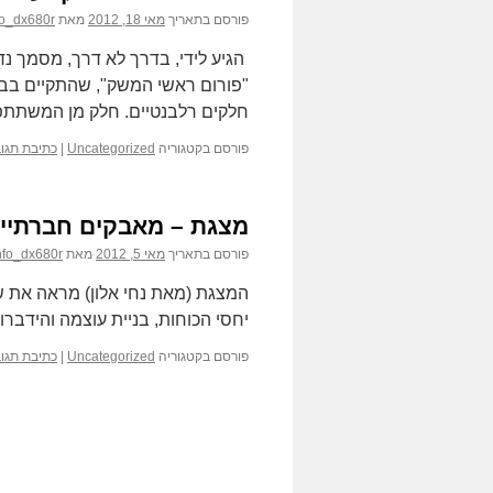
פורסם בתאריך
מאי 18, 2012
מאת
fo_dx680r
הגיע לידי, בדרך לא דרך, מסמך נד
"פורום ראשי המשק", שהתקיים בב
חלקים רלבנטיים. חלק מן המשתתפ
פורסם בקטגוריה
Uncategorized
|
כתיבת תגו
מצגת – מאבקים חברתיים 
פורסם בתאריך
מאי 5, 2012
מאת
nfo_dx680r
המצגת (מאת נחי אלון) מראה את של
יחסי הכוחות, בניית עוצמה והידבר
פורסם בקטגוריה
Uncategorized
|
כתיבת תגו