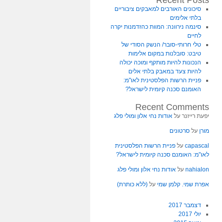
Recent Posts
סיכונים האורבים למאבקים ציבוריים
בלתי אלימים
סינמה נירוונה: המוות כהזדמנות יקרה
לחיים
טלי חרותי-סובר/ הנשק הסודי של
טיבט: סובלנות במקום אלימות
הנכונות להיות מותקף ומוכה יכולה
להיות צעד במאבק בלתי אלים
פניית הרשות הפלסטינית לאו"מ:
האומנם סכנה קיומית לישראל?
Recent Comments
יפעת רייזנר
על
אודות נחי אלון ומולי פלג
מורן
על
סרטונים
capascal
על
פניית הרשות הפלסטינית
לאו"מ: האומנם סכנה קיומית לישראל?
nahialon
על
אודות נחי אלון ומולי פלג
אפרת שמי. קלמן שמי
על
(ללא כותרת)
דצמבר 2017
יולי 2017