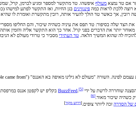
פר אם טד נמצא
מעולף
וא רוצה ללכת לראות כמה
פינגווינים
בגן החיות, ואז התקשר לפתע למישהו (ככ
ה רובין, אך כאשר טד הולך להעיר אותה, רובין מתקשרת ואומרת לו שהיא 
את הצד שלה בסיפור: טד תפס את עיניה כשהיה שיכור, והם החליפו מספרי
 מאוחר יותר את הדברים בפני קרל. אחר כך הוא התקשר אליה והזמין אותה, 
 להוכיח לה שהוא המשיך הלאה.
טד העתידי
מסביר כי טרודי מעולם לא הגיבה
[
5
]
.
BuzzFeed
בקליפ יש לקפטן אננס במרפסת 
]
6
[
רק כשהיה שיכור מאוד.
[
דרוש מקור
]
 של הסדרה
זכה ליותר צופים.