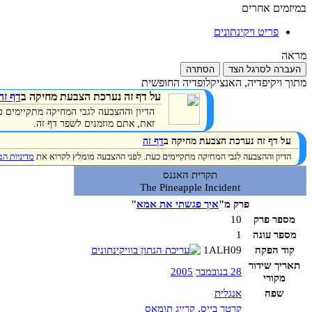
במיזמים אחרים
פריט ויקינתונים
מראה
העברה לסרגל הצד
הסתרה
מתוך ויקיפדיה, האנציקלופדיה החופשית
על דף זה נערכת הצבעת מחיקה ב
דף זה
הדיון וההצבעה לגבי המחיקה מתקיימים 
זאת, אתם מוזמנים לשפר דף זה.
על דף זה נערכת הצבעת מחיקה ב
דף זה
הדיון וההצבעה לגבי המחיקה מתקיימים כעת. לפני ההצבעה מומלץ לקרוא את
מדיניות ה
תקרית האננס
The Pineapple Incident
פרק מ"
איך פגשתי את אמא
"
מספר פרק
10
מספר עונה
1
קוד הפקה
1ALH09
תאריך שידור
28 בנובמבר
2005
מקורי
שפה
אנגלית
קרטר בייס
,
קרייג תומאס