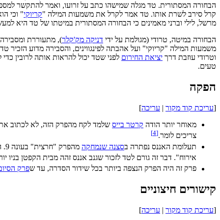
הבחורה המסתורית. טד מגלה שמישהו כתב על זרועו, ואמר להתקשר למס
קרל סירב לשרת אותו. טד אמר לקרל את משמעות המילה "
קריוקי
" וכי ה
מרשל, לילי וברני מאמינים כי הבחורה המסתורית במיטתו של טד היא למעש
הבחורה במיטה, טרודי (מגולמת על ידי
דניקה מק'קלר
), מתעוררת ומסבירה 
משמעות המילה "קריוקי" ועל אהבתה לפינגווינים, והסבירה מדוע הזכיר טד
וטרודי עוזבת דרך
יציאת החירום
לפני שטד יכול להראות אותה לרובין כדי
טעים.
הפקה
[
עריכת קוד מקור
|
עריכה
]
מאוחר יותר הודה
קרטר בייס
]
4
[
צריכים לומר.
תעלומת האננס נפתרה ב
סצנה שנמחקה
מהפרק "חרצית" בעונה 9. הסצנה שוחררה לרשת על ידי
אירוח". דבר זה גורם לטד לזכור שגנב אננס זהה מבית הקפטן בניו יו
פרק זה היה הפרק הנצפה ביותר בכל שידור הסדרה, עד ש
פרק הסיום
קישורים חיצוניים
[
עריכת קוד מקור
|
עריכה
]