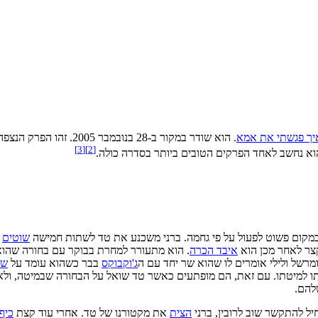
יך פגשתי את אמא
. הוא שודר במקור ב-28 בנובמבר 2005. זהו הפרק הנצפה ביותר ב
]
3
[
]
2
[
א נחשב לאחד הפרקים הטובים ביותר בסדרה כולה.
 במקום פשוט לפעול על פי גחמה. ברני משכנע את טד לשתות חמישה
שוטים
ש
קצר לאחר מכן הוא
איבד הכרה
. הוא מתעורר למחרת בבוקר עם בחורה שהוא 
מרשל ולילי אומרים לו שהוא שר יחד עם ה
ג'וקבוקס
בבר כשהוא עומד על
שו
ותו למיטתו. עם זאת, הם מופתעים כאשר טד שואל על הבחורה שבמיטה, ולא
הם.
ל להתקשר שוב לרובין, ברני
הצית
את מקטורנו של טד. אחרי עוד קצת
כיף