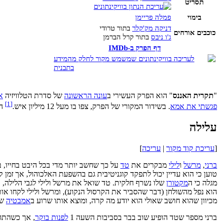
תסריט
בימוי
פמלה פריימן
דניקה מק'קלר
בתור טרודי
כוכבים אורחים
ג'ו ניבס
בתור קרל הברמן
דף הפרק ב-IMDb
"
תקרית האננס
" הוא הפרק העשירי ב
עונה הראשונה
של סדרת הטלוויזיה
א
]
1
[
פגשתי את אמא
. בשידור המקורי של הפרק, צפו בו מעל 12 מיליון איש.
הו
עלילה
[
עריכת קוד מקור
|
עריכה
]
ברני
,
מרשל
ו
לילי
מבקרים את
טד
על כך שחשב יותר מדי בכל היבט בחייו,
טוען כי הוא עדיין יכול לתפקד קוגניטיבית גם בהשפעת האלכוהול, אך זמן 
מגלה כי ה
מקטורן
שלו נשרף חלקית. טד שואל את מרשל ולילי לגבי הלילה, ו
הוא נפל מהשולחן (דבר שהסביר את הקרסול הנקוע), ומרשל ולילי לקחו א
מכיוון שהוא חושב שאולי הוא יודע מה קרה, ומוצא אותו שרוע ב
אמבטיה
של
ברני מספר שטד הופיע שוב בבר בסביבות השעה 1
לפנות בוקר
, אך כשהתחי