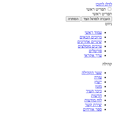
לדלג לתוכן
תפריט ראשי
תפריט ראשי
העברה לסרגל הצד
הסתרה
ניווט
עמוד ראשי
ברוכים הבאים
שינויים אחרונים
ערכים מומלצים
פורטלים
ערך אקראי
קהילה
שער הקהילה
עזרה
ייעוץ
מזנון
כיכר העיר
חדשות
לוח מודעות
יצירת קשר
ספר אורחים