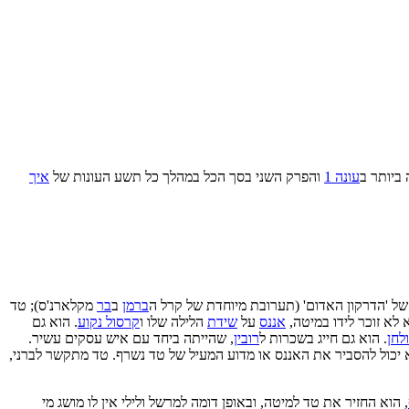
עונה 1
והפרק השני בסך הכל במהלך כל תשע העונות של
איך
ל 'הדרקון האדום' (תערובת מיוחדת של קרל ה
ברמן
ב
בר
מקלארנ'ס); טד
לא זוכר לידו במיטה,
אננס
על
שידת
הלילה שלו ו
קרסול נקוע
. הוא גם
לחן
. הוא גם חייג בשכרות ל
רובין
, שהייתה ביחד עם איש עסקים עשיר.
 יכול להסביר את האננס או מדוע המעיל של טד נשרף. טד מתקשר לברני,
, הוא החזיר את טד למיטה, ובאופן דומה למרשל ולילי אין לו מושג מי