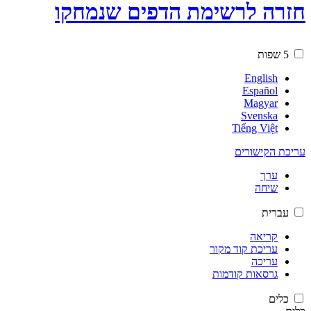
חזרה לרשימת הדפים שנמחקו
5 שפות
English
Español
Magyar
Svenska
Tiếng Việt
עריכת הקישורים
ערך
שיחה
עברית
קריאה
עריכת קוד מקור
עריכה
גרסאות קודמות
כלים