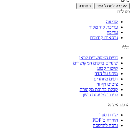
כלים
העברה לסרגל הצד
הסתרה
פעולות
קריאה
עריכת קוד מקור
עריכה
גרסאות קודמות
כללי
דפים המקושרים לכאן
שינויים בדפים המקושרים
קישור קבוע
מידע על הדף
דפים מיוחדים
ציטוט דף זה
קבלת כתובת מקוצרת
לעבור למפענח הישן
הדפסה/יצוא
יצירת ספר
הורדה כ־PDF
גרסה להדפסה