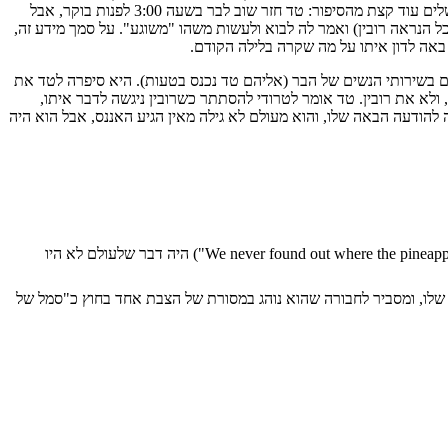
איפשהו. טד מתקשר למספר ומגיע לברמן, קרל, שמשלים עוד קצת מהסיפור: טד חזר שוב לבר בשעה 3:00 לפנות בוקר, אבל
ל הנראה רובין) ואמר לה לבוא ולעשות משהו "משוגע". על סמך מידע זה,
באה לדון איתו על מה שקרה בלילה הקודם.
ם בשירותי הנשים של הבר (אליהם טד נכנס בטעות). היא סיפרה לטד את
ולא את רובין. טד אומר לטרודי להסתתר כשרובין ניגשה לדבר איתו,
 להודעה הבאה שלו, והוא מעולם לא גילה מאין הגיע האננס, אבל הוא היה
שלמד לקח מהפרק הזה, לא לכתוב את עצמם לפינה. השורה "מעולם לא גילינו מאיפה בא האננס" ("We never found out where the pineapple came from") היה דבר שלעולם לא היו
שלו, ומסביר לחבורה שהוא נוהג במסורת של הצבת אחד בחוץ כ"סמל של