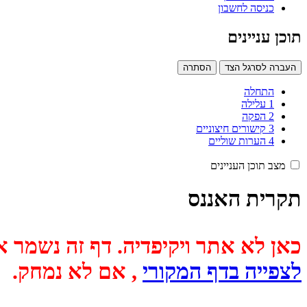
כניסה לחשבון
תוכן עניינים
העברה לסרגל הצד
הסתרה
התחלה
1
עלילה
2
הפקה
3
קישורים חיצוניים
4
הערות שוליים
מצב תוכן העניינים
תקרית האננס
כאן לא אתר ויקיפדיה. דף זה נשמר אוטומטית מכיוון שבתאריך
לצפייה בדף המקורי
, אם לא נמחק.