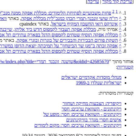
[
עריכת קוד מקור
|
עריכה
]
2
1
^
פחות משבועיים לפתיחת הלימודים: מכללת אפקה ממנה מנכ"
^
רו"ח שושי זונבנד-תמרי תכהן כמנכ"לית מכללת אפקה
, באתר
וואל
^
אינדקס רואי החשבון המקיף בישראל
, באתר cpaindex
^
אמיתי גזית,
מכללת אפקה תעבור לקמפוס חדש ביד אליהו, שייבנה בעלות של 00
^
מכללת אפקה תוסיף שטחים לקמפוס הדגל בפארק עתידים תל אבי
^
השקת פורום הבכירות והבכירים של בוגרות ובוגרי אפקה
, באתר מ
^
אפקה זכתה ב"מגן שר הביטחון" על תמיכתה יוצאת הדופן במשרת
^
מכללת אפקה תוסיף שטחים לקמפוס הדגל בפארק עתידים תל אבי
אוחזר מתוך "
https://he.wikipedia.org/w/index.php?title=שושנה_זונבנד_תמרי&oldid=42685670
קטגוריות
:
מנהלי מוסדות אקדמיים ישראלים
ישראליות שנולדו ב-1969
קטגוריות מוסתרות:
ויקיפדיה: הצבעות מחיקה ושחזור
ויקינתונים - השוואת ערכים: חסר
ויקינתונים - השוואת ערכים: חסר: מופע של
אישים חסרי מגדר בוויקינתונים
ויקינתונים - השוואת ערכים: חסר: מקום לימודים
דף זה נערך לאחרונה ב־9 בפברואר 2026, בשעה 10:34.