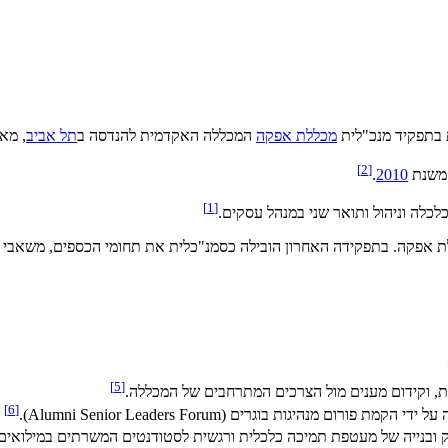
 בתפקיד מנכ"לית
מכללת אפקה
המכללה האקדמית להנדסה ב
תל אביב
, מא
]
2
[
 משנת
2010
.
]
1
[
כלה וניהול ותואר שני במנהל עסקים.
לת אפקה. בתפקידה האחרון הובילה כסמנ"כלית את תחומי הכספים, משאבי
]
5
[
ות, וקידום מענים מול הצרכים המתרחבים של המכללה.
]
6
[
היגות בוגרים (Alumni Senior Leaders Forum).
וק ובנייה של מעטפת תמיכה כלכלית ורגשית לסטודנטים המשרתים במילואים