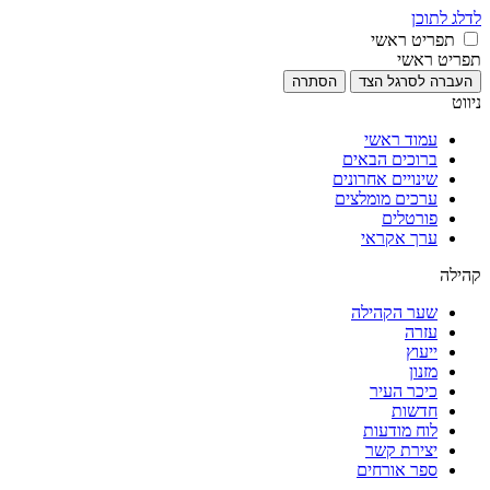
לדלג לתוכן
תפריט ראשי
תפריט ראשי
העברה לסרגל הצד
הסתרה
ניווט
עמוד ראשי
ברוכים הבאים
שינויים אחרונים
ערכים מומלצים
פורטלים
ערך אקראי
קהילה
שער הקהילה
עזרה
ייעוץ
מזנון
כיכר העיר
חדשות
לוח מודעות
יצירת קשר
ספר אורחים