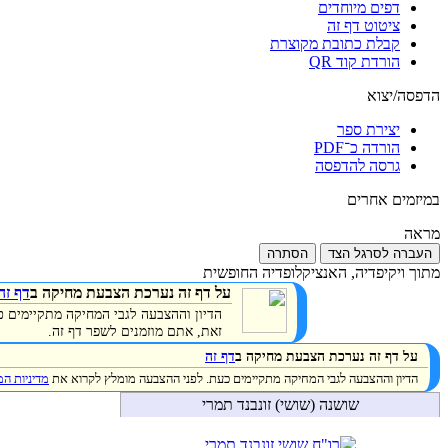
דפים מיוחדים
ציטוט דף זה
קבלת כתובת מקוצרת
הורדת קוד QR
הדפסה/יצוא
יצירת ספר
הורדה כ־PDF
גרסה להדפסה
במיזמים אחרים
מראה
העברה לסרגל הצד
הסתרה
מתוך ויקיפדיה, האנציקלופדיה החופשית
על דף זה נערכת הצבעת מחיקה ב
דף זה
הדיון וההצבעה לגבי המחיקה מתקיימים 
זאת, אתם מוזמנים לשפר דף זה.
על דף זה נערכת הצבעת מחיקה ב
דף זה
הדיון וההצבעה לגבי המחיקה מתקיימים כעת. לפני ההצבעה מומלץ לקרוא את
מדיניות ה
שושנה (שושי) זונבנד תמרי