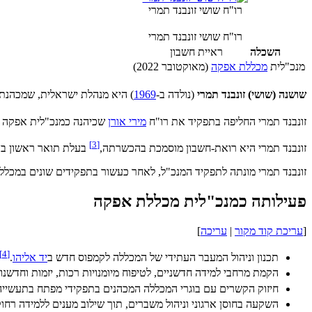
רו"ח שושי זונבנד תמרי
רו"ח שושי זונבנד תמרי
השכלה
ראיית חשבון
מנכ"לית
מכללת אפקה
(מאוקטובר 2022)
שושנה (שושי) זונבנד תמרי
(נולדה ב-
1969
) היא מנהלת ישראלית, שמכהנת
זונבנד תמרי החליפה בתפקיד את רו"ח
מירי אורן
שכיהנה כמנכ"לית אפקה
]
3
[
זונבנד תמרי היא רואת-חשבון מוסמכת בהכשרתה,
בעלת תואר ראשון בכל
זונבנד תמרי מונתה לתפקיד המנכ"ל, לאחר כעשור בתפקידים שונים במכל
פעילותה כמנכ"לית מכללת אפקה
[
עריכת קוד מקור
|
עריכה
]
]
4
[
תכנון וניהול המעבר העתידי של המכללה לקמפוס חדש ב
יד אליהו
.
הקמת מרחבי למידה חדשניים, לטיפוח מיומנויות רכות, יזמות וחדשנ
חיזוק הקשרים עם בוגרי המכללה המכהנים בתפקידי מפתח בתעשייה על ידי הקמת פורום מנ
השקעה בחוסן ארגוני וניהול משברים, תוך שילוב מענים ללמידה רח