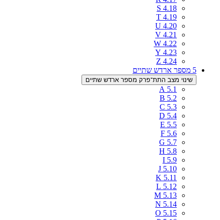
S
4.18
T
4.19
U
4.20
V
4.21
W
4.22
Y
4.23
Z
4.24
5
מספר ארדש שתיים
שינוי מצב התת־פרק מספר ארדש שתיים
A
5.1
B
5.2
C
5.3
D
5.4
E
5.5
F
5.6
G
5.7
H
5.8
I
5.9
J
5.10
K
5.11
L
5.12
M
5.13
N
5.14
O
5.15