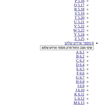
P
5.16
Q
5.17
R
5.18
S
5.19
T
5.20
U
5.21
V
5.22
W
5.23
Y
5.24
Z
5.25
6
מספר ארדש שלוש
שינוי מצב התת־פרק מספר ארדש שלוש
A
6.1
B
6.2
C
6.3
D
6.4
E
6.5
F
6.6
G
6.7
H
6.8
I
6.9
J
6.10
K
6.11
L
6.12
M
6.13