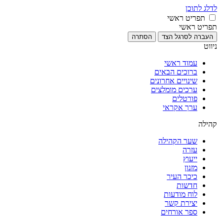
לדלג לתוכן
תפריט ראשי
תפריט ראשי
העברה לסרגל הצד
הסתרה
ניווט
עמוד ראשי
ברוכים הבאים
שינויים אחרונים
ערכים מומלצים
פורטלים
ערך אקראי
קהילה
שער הקהילה
עזרה
ייעוץ
מזנון
כיכר העיר
חדשות
לוח מודעות
יצירת קשר
ספר אורחים