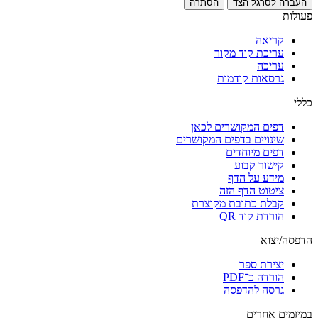
העברה לסרגל הצד
הסתרה
פעולות
קריאה
עריכת קוד מקור
עריכה
גרסאות קודמות
כללי
דפים המקושרים לכאן
שינויים בדפים המקושרים
דפים מיוחדים
קישור קבוע
מידע על הדף
ציטוט הדף הזה
קבלת כתובת מקוצרת
הורדת קוד QR
הדפסה/יצוא
יצירת ספר
הורדה כ־PDF
גרסה להדפסה
במיזמים אחרים