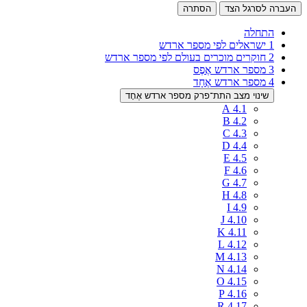
העברה לסרגל הצד
הסתרה
התחלה
1
ישראלים לפי מספר ארדש
2
חוקרים מוכרים בעולם לפי מספר ארדש
3
מספר ארדש אֶפֶס
4
מספר ארדש אֶחָד
שינוי מצב התת־פרק מספר ארדש אֶחָד
A
4.1
B
4.2
C
4.3
D
4.4
E
4.5
F
4.6
G
4.7
H
4.8
I
4.9
J
4.10
K
4.11
L
4.12
M
4.13
N
4.14
O
4.15
P
4.16
R
4.17