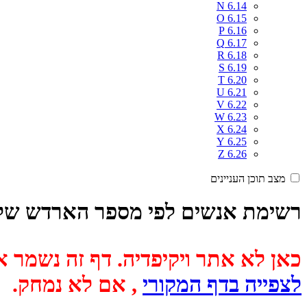
N
6.14
O
6.15
P
6.16
Q
6.17
R
6.18
S
6.19
T
6.20
U
6.21
V
6.22
W
6.23
X
6.24
Y
6.25
Z
6.26
מצב תוכן העניינים
רשימת אנשים לפי מספר הארדש של
כאן לא אתר ויקיפדיה. דף זה נשמר אוטומטית מכיוון שבתאריך
לצפייה בדף המקורי
, אם לא נמחק.