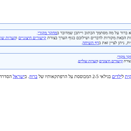
 ברור על מה מסתמך הכתוב וייתכן שמדובר ב
מחקר מקורי
.
 הבאת מקורות לדברים ושילובם בגוף הערך בצורת
קישורים חיצוניים
ו
הערות שול
, ניתן לציין זאת ב
דף השיחה
.
ר מקורי
.
צורת
קישורים חיצוניים
ו
הערות שוליים
.
ית
ל
ילדים
בגילאי 2-5 המבוססת על הרפתקאותיו של
ברווז
. ב
ישראל
הסדרה 