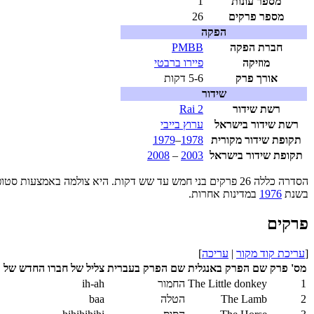
מספר עונות
1
מספר פרקים
26
הפקה
חברת הפקה
PMBB
מוזיקה
פיירו ברבטי
אורך פרק
5-6 דקות
שידור
רשת שידור
Rai 2
רשת שידור בישראל
ערוץ בייבי
תקופת שידור
מקורית
1978
–
1979
תקופת שידור
בישראל
2003
–
2008
הסדרה כללה 26 פרקים בני חמש עד שש דקות. היא צולמה באמצעות סטופ-מושן עם דמויות
בשנת
1976
במדינות אחרות.
פרקים
[
עריכת קוד מקור
|
עריכה
]
מס' פרק
שם הפרק באנגלית
שם הפרק בעברית
צליל של חברו החדש של ק
1
The Little donkey
החמור
ih-ah
2
The Lamb
הטלה
baa