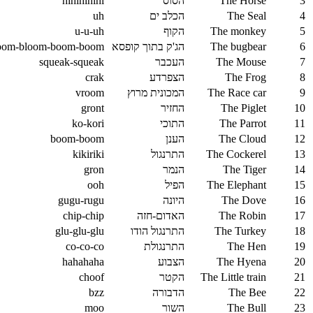
3
The Horse
הסוס
hihihihihi
4
The Seal
הכלב ים
uh
5
The monkey
הקוף
u-u-uh
6
The bugbear
הג'ק בתוך קופסא
oom-bloom-boom-boom
7
The Mouse
העכבר
squeak-squeak
8
The Frog
הצפרדע
crak
9
The Race car
המכונית מרוץ
vroom
10
The Piglet
החזיר
gront
11
The Parrot
התוכי
ko-kori
12
The Cloud
הענן
boom-boom
13
The Cockerel
התרנגול
kikiriki
14
The Tiger
הנמר
gron
15
The Elephant
הפיל
ooh
16
The Dove
היונה
gugu-rugu
17
The Robin
האדום-חזה
chip-chip
18
The Turkey
התרנגול הודו
glu-glu-glu
19
The Hen
התרנגולת
co-co-co
20
The Hyena
הצבוע
hahahaha
21
The Little train
הקטר
choof
22
The Bee
הדבורה
bzz
23
The Bull
השור
moo