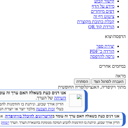
קישור קבוע
מידע על הדף
דפים מיוחדים
ציטוט דף זה
קבלת כתובת מקוצרת
הורדת קוד QR
הדפסה/יצוא
יצירת ספר
הורדה כ־PDF
גרסה להדפסה
במיזמים אחרים
מראה
העברה לסרגל הצד
הסתרה
מתוך ויקיפדיה, האנציקלופדיה החופשית
אנו דנים כעת בשאלה האם ערך זה עומ
השיחה
של הערך.
הדיון אורך שבוע, וניתנת בו הזדמנות 
בעלי
זכות הצבעה
מלבד יוצר או יוצרת הערך. (
אנו דנים כעת בשאלה האם ערך זה עומד ב
קריטריונים להיכלל בוויקיפדיה
. א
הדיון אורך שבוע, וניתנת בו הזדמנות להביע תמיכה מנומקת בהשארת הערך. הערך
יימחק
ב