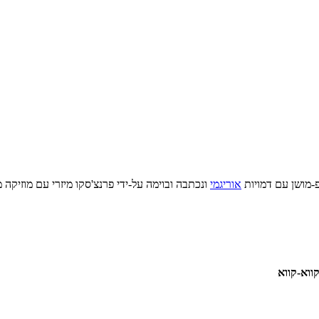
אוריגמי
ונכתבה ובוימה על-ידי פרנצ'סקו מיזרי עם מוזיק
ווא-קווא