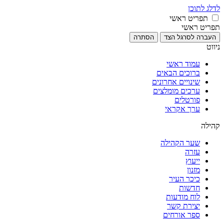
לדלג לתוכן
תפריט ראשי
תפריט ראשי
העברה לסרגל הצד
הסתרה
ניווט
עמוד ראשי
ברוכים הבאים
שינויים אחרונים
ערכים מומלצים
פורטלים
ערך אקראי
קהילה
שער הקהילה
עזרה
ייעוץ
מזנון
כיכר העיר
חדשות
לוח מודעות
יצירת קשר
ספר אורחים