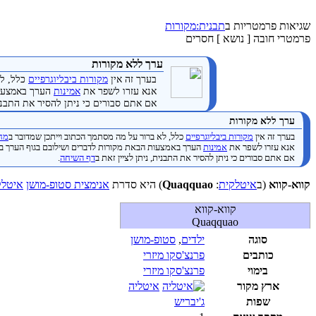
שגיאות פרמטריות ב
תבנית:מקורות
פרמטרי חובה [ נושא ] חסרים
ערך ללא מקורות
בערך זה אין
מקורות ביבליוגרפיים
כלל, לא
אנא עזרו לשפר את
אמינות
הערך באמצעות
אם אתם סבורים כי ניתן להסיר את התבנית
ערך ללא מקורות
בערך זה אין
מקורות ביבליוגרפיים
כלל, לא ברור על מה מסתמך הכתוב וייתכן שמדובר ב
מחק
אנא עזרו לשפר את
אמינות
הערך באמצעות הבאת מקורות לדברים ושילובם בגוף הערך ב
אם אתם סבורים כי ניתן להסיר את התבנית, ניתן לציין זאת ב
דף השיחה
.
קווא-קווא
(ב
איטלקית
:
Quaqquao
) היא סדרת
אנימצית סטופ-מושן
איטלק
קווא-קווא
Quaqquao
סוגה
ילדים
,
סטופ-מושן
כותבים
פרנצ'סקו מיזרי
בימוי
פרנצ'סקו מיזרי
ארץ מקור
איטליה
שפות
ג'יבריש