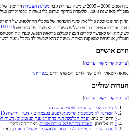
בין השנים 2000 – 2005 שימשה כעוזרת גזבר
מפלגת העבודה
מובילה מאז שנת 2008, שלימדה מוזיקה וטרום כלי עשרות אלפי ילדים בגיל הרך. אביבי מופיעה בערבי שירה בציבור בבתי דיור מוגן עם שירי ארץ ישראל.
החזון החינוכי שלה כולל את שינוי התפיסה של מקבלי ההחלטות, של ההורים 
]
12
[
]
11
[
חינוך איכותי ומיטבי, בפרט בשלוש השנים הראשונות של הפעוטות
.
לשיטתה, יש לאפשר לילדים הצצה לעולם בריאות הנפש, לנפץ את הסטיגמות
חומלת, אמפתית למצוקות האחר. משנתה היא שכשהילד מקבל מענה רגשי הוא
חיים אישיים
[
עריכת קוד מקור
|
עריכה
]
נשואה לשאולי, להם שני ילדים והם מתגוררים ב
כפר יונה
.
הערות שוליים
[
עריכת קוד מקור
|
עריכה
]
^
צמרת אביבי – סגנית נשיא להב – להב
^
המדינה לא מפספסת הזדמנות לפגוע בעצמאים • דעה | חדשות 13
,
^
הדס יום טוב,
ועדת הכלכלה דנה בהחזר מענק העצמאים, רשות המיס
^
דניאל דותן,
האביב החדש של צמרת אביבי
, באתר דה מרקר
^
עמוד הבית | העמותה לקידום זכויות ומעמד מפעילי החוגים
, באתר 