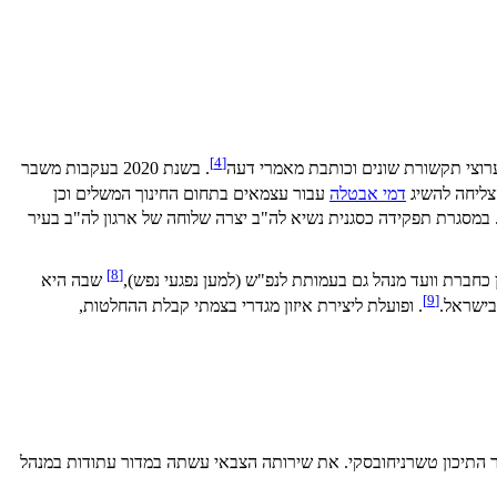
]
4
[
ערוצי תקשורת שונים וכותבת מאמרי דעה
. בשנת 2020 בעקבות משבר
צליחה להשיג
דמי אבטלה
עבור עצמאים בתחום החינוך המשלים וכן
 במסגרת תפקידה כסגנית נשיא לה"ב יצרה שלוחה של ארגון לה"ב בעיר
]
8
[
כחברת וועד מנהל גם בעמותת לנפ"ש (למען נפגעי נפש),
שבה היא
]
9
[
בישראל.
. ופועלת ליצירת איזון מגדרי בצמתי קבלת ההחלטות,
ספר התיכון טשרניחובסקי. את שירותה הצבאי עשתה במדור עתודות במנהל