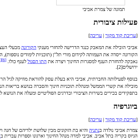
תמונה של צמרת אביבי
פעילות ציבורית
[
עריכת קוד מקור
|
עריכה
]
אביבי הובילה את המאבק כנגד הדרישה להחזרי מענקי
הקורונה
מבעלי העצ
הקורונה ייסדה את העמותה לקידום מורי תל"ן (תוכניות לימודים נוספות),
7
[
]
6
[
נאבקה להחזרת הענף למסגרות החינוך ויצרה את
התו הסגול
לענף כולו.
ירושלים[2].
בנוסף לפעילותה החברתית, אביבי היא בעלת עסק להוראת מוזיקה לגיל הרך,
מובילה את קשרי הממשל ומנהלת תוכניות חינוך והסברה בנושא בריאות הנ
בתפקידים בכירים בשירות הציבורי ובדרגים הפוליטיים ומעלה את הנושא לס
ביוגרפיה
[
עריכת קוד מקור
|
עריכה
]
צמרת אביבי נולדה ב
נתניה
והיא בת הזקונים מבין שלושת ילדיהם של חנה וי
הגיוס בקריה בתל אביב. אביבי למדה מנהל החינוך וארגונו וספרות עברית ב
א