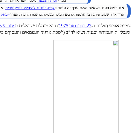
בעלי
זכות הצבעה
מלבד יוצר או יוצרת הערך. 
אנו דנים כעת בשאלה האם ערך זה עומד ב
קריטריונים להיכלל בוויקיפדיה
. א
הדיון אורך שבוע, וניתנת בו הזדמנות להביע תמיכה מנומקת בהשארת הערך. הערך
יימחק
ב
צמרת אביבי
(נולדה ב-
27 בפברואר
1975
) היא מנהלת ישראלית ב
מגזר השל
ומנכלי"ת העמותה וסגנית נשיא לה"ב (לשכת ארגוני העצמאים והעסקים בי