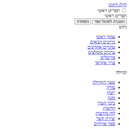
לדלג לתוכן
תפריט ראשי
תפריט ראשי
העברה לסרגל הצד
הסתרה
ניווט
עמוד ראשי
ברוכים הבאים
שינויים אחרונים
ערכים מומלצים
פורטלים
ערך אקראי
קהילה
שער הקהילה
עזרה
ייעוץ
מזנון
כיכר העיר
חדשות
לוח מודעות
יצירת קשר
ספר אורחים