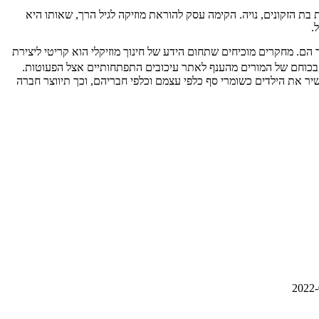
ש העסקים משה כהן. בשנת 2005 ילדה את בנה מתן ובשנת 2008 ילדה את בת הזקונים, נויה. הקימה עסק להוראת מוזיקה לגיל הרך, שאותו היא
 הם. מחקרים מוכיחים שתחום הידע של חינוך מוזיקלי הוא קריטי ליצירת
 בכוחם של המורים מהענף לאתר עיכובים התפתחותיים אצל הפעוטות.
ר את הילדים כשומרי סף כלפי עצמם וכלפי חבריהם, וכך תיווצר חברה