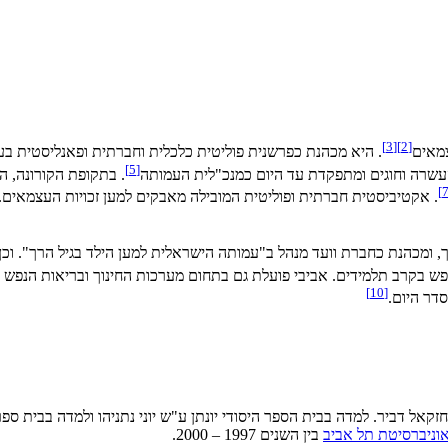
]
3
[
]
2
[
מאים
. היא מכהנת כפרשנית פוליטית כלכלית וחברתית ופאנליסטית ב
]
5
[
 העשרה וחוגים ומתפקדת עד היום כמנכ"לית העמותה
. בתקופת הקורונה, ה
]
. אקטיביסטית חברתית ופוליטית המובילה מאבקים למען זכויות העצמאים.
 ומכהנת כחברת וועד מנהל ב"עמותה הישראלית למען הילד בגיל הרך". וכן 
פש בקרב תלמידים. אביבי פועלת גם בתחום מערכות החינוך ובריאות הנפש 
]
10
[
דר היום.
חזקאל דביר. למדה בבית הספר היסודי יונתן ע"ש יוני נתניהו ולמדה בבית 
וניברסיטת תל אביב
בין השנים 1997 – 2000.