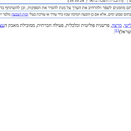
(התבנית הוצבה בתאריך 18.10.24).
תם מוזמנים לשפר ולהרחיב את הערך על מנת להסיר את הספקות, וכן להשתתף בדיו
תום שבוע ימים, אלא אם כן הובעה תמיכה שכזו בידי עורך או עורכת בעלי
זכות הצבעה
מלבד יוצר
ישי
,
מרצה
, פרשנית פוליטית וכלכלית, פעילה חברתית, ממובילת מאבק ה
עצ
]
1
[
שראל)
.