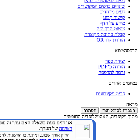
דפים המקושרים לכאן
שינויים בדפים המקושרים
דפים מיוחדים
קישור קבוע
מידע על הדף
ציטוט הדף הזה
קבלת כתובת מקוצרת
הורדת קוד QR
הדפסה/יצוא
יצירת ספר
הורדה כ־PDF
גרסה להדפסה
במיזמים אחרים
פריט ויקינתונים
מראה
העברה לסרגל הצד
הסתרה
מתוך ויקיפדיה, האנציקלופדיה החופשית
אנו דנים כעת בשאלה האם ערך זה עומ
השיחה
של הערך.
הדיון אורך שבוע, וניתנת בו הזדמנות 