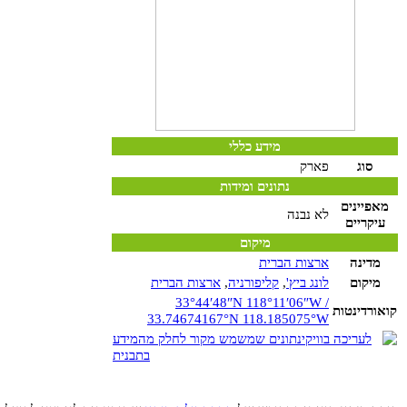
מידע כללי
סוג
פארק
נתונים ומידות
מאפיינים
לא נבנה
עיקריים
מיקום
מדינה
ארצות הברית
מיקום
לונג ביץ'
,
קליפורניה
,
ארצות הברית
33°44′48″N
118°11′06″W
/
קואורדינטות
33.74674167°N 118.185075°W