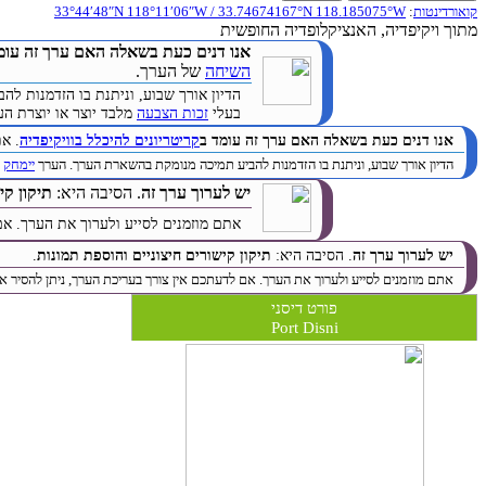
קואורדינטות
:
33.74674167°N 118.185075°W
/
118°11′06″W
33°44′48″N
מתוך ויקיפדיה, האנציקלופדיה החופשית
אנו דנים כעת בשאלה האם ערך זה עומ
השיחה
של הערך.
הדיון אורך שבוע, וניתנת בו הזדמנות 
בעלי
זכות הצבעה
מלבד יוצר או יוצרת הערך. (
אנו דנים כעת בשאלה האם ערך זה עומד ב
קריטריונים להיכלל בוויקיפדיה
. א
הדיון אורך שבוע, וניתנת בו הזדמנות להביע תמיכה מנומקת בהשארת הערך. הערך
יימחק
ב
יש לערוך ערך זה
. הסיבה היא:
תיקון קי
אתם מוזמנים לסייע ולערוך את הערך. אם
יש לערוך ערך זה
. הסיבה היא:
תיקון קישורים חיצוניים והוספת תמונות
.
אתם מוזמנים לסייע ולערוך את הערך. אם לדעתכם אין צורך בעריכת הערך, ניתן להסיר א
פורט דיסני
Port Disni