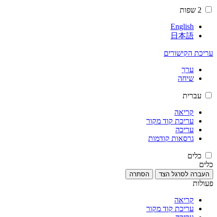
2 שפות
English
日本語
עריכת הקישורים
ערך
שיחה
עברית
קריאה
עריכת קוד מקור
עריכה
גרסאות קודמות
כלים
כלים
העברה לסרגל הצד
הסתרה
פעולות
קריאה
עריכת קוד מקור