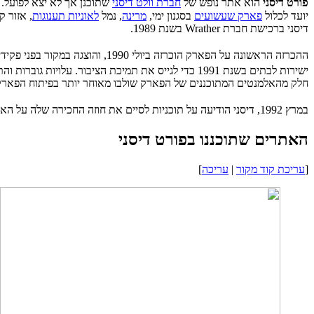
פורט דיסני
הוא אתר נופש של
חברת וולט דיסני
שתוכנן אך לא יצא לפועל. הפא
יועד לכלול
פארק שעשועים
בסגנון ימי,
מרינה
, נמל
לאוניות תענוגות
, אזור ק
דיסני ברכישת חברת Wrather בשנת 1989.
ההכרזה הראשונה על הפארק הוכרזה ביולי 1990, והוצגה במקור בפני פקידי העיר והנמל בפגישות סגורות, ולאחר מכן מאוחר יותר באותו חודש נחשף הפארק בפומבי.
ישירות לבתים בשנת 1991 כדי לגייס את תמיכת הציבור. עלויות גוברות והתנגדות מקומית הובילו לביטול הפרויקט בדצמבר 1991, וחבקת דיסני הפנתה את מאמציה להקמת פארק השעשועים
חלק מהאלמנטים המתוכננים של הפארק שולבו מאוחר יותר בפיתוח הפאר
במרץ 1992, דיסני הודיעה על תוכניות לסיים את חוזה החכירה שלה על האונייה "
האתרים שתוכננו בפורט דיסני
[
עריכת קוד מקור
|
עריכה
]