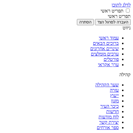
לדלג לתוכן
תפריט ראשי
תפריט ראשי
העברה לסרגל הצד
הסתרה
ניווט
עמוד ראשי
ברוכים הבאים
שינויים אחרונים
ערכים מומלצים
פורטלים
ערך אקראי
קהילה
שער הקהילה
עזרה
ייעוץ
מזנון
כיכר העיר
חדשות
לוח מודעות
יצירת קשר
ספר אורחים