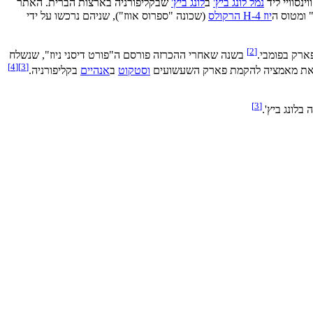
נסוויי ליד
נמל לונג ביץ'
ב
לונג ביץ'
שבקליפורניה בארצות הברית. האתר
 ומטוס ה
יוז H-4 הרקולס
(שכונה "ספרוס אווז"), שניהם נרכשו על ידי
]
2
[
בשנה שאחרי ההכרזה פורסם ה"פורט דיסני ניוז", שנשלח
]
4
[
]
3
[
וסטקוט
ב
אנהיים
בקליפורניה.
]
3
[
 בלונג ביץ'.