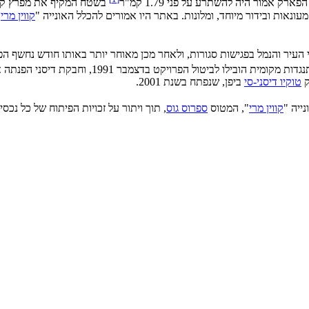
רק אמור היה להשתרע על פני 1.79 קמ"ר
בשטח המקיף את מפרץ קווי
מעונאות ובידור מיוחד, ומלונות. באתר היו אמורים להכלל האונייה "
קווין מרי
"
ק
טוקיו דיסני-סי
ביפן, שנפתח בשנת 2001.
קווין מרי
", המטוס
ספרוס גוס
, תוך ויתור על זכויות הפיתוח של כל נכסיה