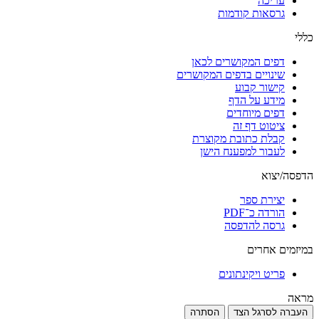
עריכה
גרסאות קודמות
כללי
דפים המקושרים לכאן
שינויים בדפים המקושרים
קישור קבוע
מידע על הדף
דפים מיוחדים
ציטוט דף זה
קבלת כתובת מקוצרת
לעבור למפענח הישן
הדפסה/יצוא
יצירת ספר
הורדה כ־PDF
גרסה להדפסה
במיזמים אחרים
פריט ויקינתונים
מראה
העברה לסרגל הצד
הסתרה