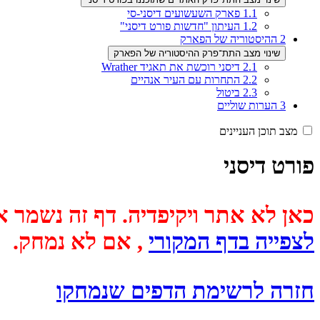
1.1
פארק השעשועים דיסני-סי
1.2
העיתון "חדשות פורט דיסני"
2
ההיסטוריה של הפארק
שינוי מצב התת־פרק ההיסטוריה של הפארק
2.1
דיסני רוכשת את תאגיד Wrather
2.2
התחרות עם העיר אנהיים
2.3
ביטול
3
הערות שוליים
מצב תוכן העניינים
פורט דיסני
כאן לא אתר ויקיפדיה. דף זה נשמר אוטומטית מכיוון שבתאריך
לצפייה בדף המקורי
, אם לא נמחק.
חזרה לרשימת הדפים שנמחקו