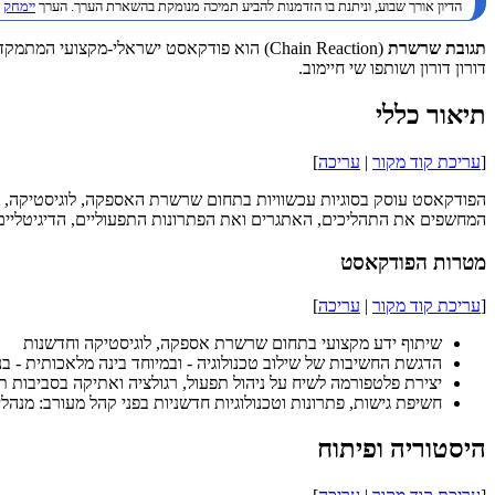
הדיון אורך שבוע, וניתנת בו הזדמנות להביע תמיכה מנומקת בהשארת הערך. הערך
יימחק
ב
תגובת שרשרת
(Chain Reaction) הוא פודקאסט ישראלי-מקצ
דורון דורון ושותפו שי חיימוב.
תיאור כללי
[
עריכת קוד מקור
|
עריכה
]
הפודקאסט עוסק בסוגיות עכשוויות בתחום שרשרת האספקה, לוגיסטיקה, טכנו
המחשפים את התהליכים, האתגרים ואת הפתרונות התפעוליים, הדיגיטליים 
מטרות הפודקאסט
[
עריכת קוד מקור
|
עריכה
]
שיתוף ידע מקצועי בתחום שרשרת אספקה, לוגיסטיקה וחדשנות
הדגשת החשיבות של שילוב טכנולוגיה - ובמיוחד בינה מלאכותית -
יצירת פלטפורמה לשיח על ניהול תפעול, רגולציה ואתיקה בסביבות ת
חשיפת גישות, פתרונות וטכנולוגיות חדשניות בפני קהל מעורב: מנהל
היסטוריה ופיתוח