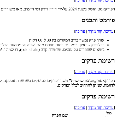
[
עריכת קוד מקור
|
עריכה
]
הפודקאסט הושק בשנת 2024 על-ידי דורון דורון ושי חיימוב. מאז משודרים פרקים קבועים בפלטפורמות הפופולריות, כולל Spotify, Apple Podcasts ואתר אינטרנט ייעודי.
פורמט ותכנים
[
עריכת קוד מקור
|
עריכה
]
אורך פרק נמשך ברוב המקרים בין 30 ל־60 דקות
בכל פרק - ראיון עומק עם דמות מפתח מהתעשייה או מהמגזר הרלוונ
נושאים שחוזרים על עצמם: שרשרת קרה (cold chain), רגולציה ו-QA בפארמה, שילוב AI באספקה ולוגיסטיקה, חדשנות תפעולית, ניהול סיכונים, תובנות תפעוליות, דיגיטליזציה של תעשייה
רשימת פרקים
[
עריכת קוד מקור
|
עריכה
]
הפודקאסט
„תגובת שרשרת”
משדר פרקים העוסקים בשרשרת אספקה, לוגיס
לדוגמה, שניתן להרחיב לכלל הפרקים.
רשימת פרקים
[
עריכת קוד מקור
|
עריכה
]
מס'
שם הפרק