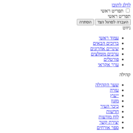
לדלג לתוכן
תפריט ראשי
תפריט ראשי
העברה לסרגל הצד
הסתרה
ניווט
עמוד ראשי
ברוכים הבאים
שינויים אחרונים
ערכים מומלצים
פורטלים
ערך אקראי
קהילה
שער הקהילה
עזרה
ייעוץ
מזנון
כיכר העיר
חדשות
לוח מודעות
יצירת קשר
ספר אורחים