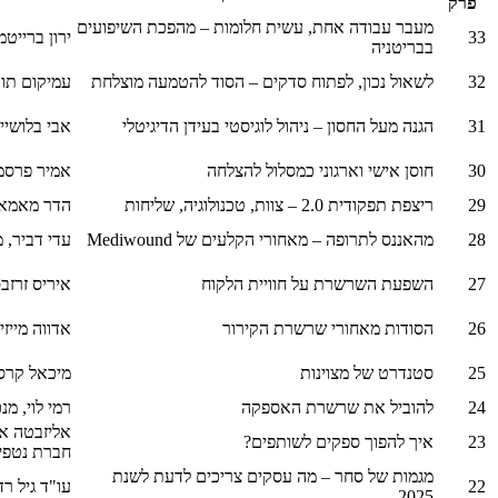
פרק
מעבר עבודה אחת, עשית חלומות – מהפכת השיפועים
33
ירון ברייטמן, מנכ"
בבריטניה
32
לשאול נכון, לפתוח סדקים – הסוד להטמעה מוצלחת
עמיקום תורג'מן, 
31
הגנה מעל החסון – ניהול לוגיסטי בעידן הדיגיטלי
אבי בלושיין, מנכ"ל
30
חוסן אישי וארגוני כמסלול להצלחה
אמיר פרסמן
29
ריצפת תפקודית 2.0 – צוות, טכנולוגיה, שליחות
הדר מאמא, מנכ"ל
28
מהאננס לתרופה – מאחורי הקלעים של Mediwound
עדי דביר,
27
השפעת השרשרת על חוויית הלקוח
איריס זרזבס
26
הסודות מאחורי שרשרת הקירור
אדווה מייזי
25
סטנדרט של מצוינות
מיכאל קרסנ
24
להוביל את שרשרת האספקה
רמי לוי, מנ
אליזבטה או
23
איך להפוך ספקים לשותפים?
חברת נטפי
מגמות של סחר – מה עסקים צריכים לדעת לשנת
22
עו"ד גיל רד
2025