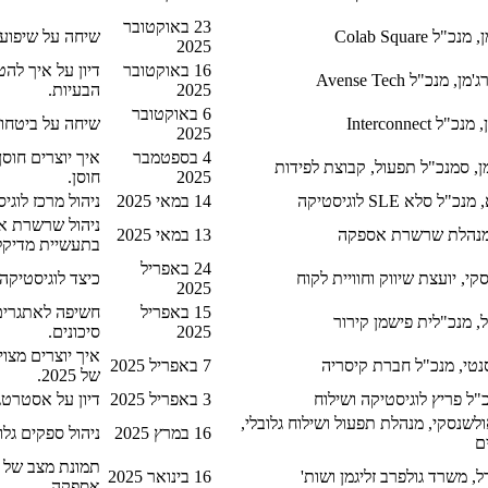
23 באוקטובר
ל Colab Square
שיחה על שיפועי 
2025
16 באוקטובר
דיון על איך להט
מנכ"ל Avense Tech
2025
הבעיות.
6 באוקטובר
 Interconnect
שיחה על ביטחון 
2025
4 בספטמבר
איך יוצרים חוסן
, סמנכ"ל תפעול, קבוצת לפידות
2025
חוסן.
 סלא SLE לוגיסטיקה
14 במאי 2025
ניהול מרכז לוגי
ניהול שרשרת אס
 מנהלת שרשרת אספקה
13 במאי 2025
בתעשיית מדיקל
24 באפריל
קי, יועצת שיווק וחוויית לקוח
כיצד לוגיסטיקה 
2025
15 באפריל
חשיפה לאתגרים 
ל, מנכ"לית פישמן קירור
2025
סיכונים.
איך יוצרים מצו
טי, מנכ"ל חברת קיסריה
7 באפריל 2025
של 2025.
כ"ל פריץ לוגיסטיקה ושילוח
3 באפריל 2025
דיון על אסטרטגי
לשנסקי, מנהלת תפעול ושילוח גלובלי,
16 במרץ 2025
ניהול ספקים גל
ם
תמונת מצב של ר
ל, משרד גולפרב זליגמן ושות'
16 בינואר 2025
אספקה.