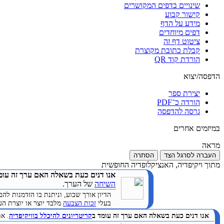
שינויים בדפים המקושרים
קישור קבוע
מידע על הדף
דפים מיוחדים
ציטוט דף זה
קבלת כתובת מקוצרת
הורדת קוד QR
הדפסה/יצוא
יצירת ספר
הורדה כ־PDF
גרסה להדפסה
במיזמים אחרים
מראה
העברה לסרגל הצד
הסתרה
מתוך ויקיפדיה, האנציקלופדיה החופשית
אנו דנים כעת בשאלה האם ערך זה עומ
השיחה
של הערך.
הדיון אורך שבוע, וניתנת בו הזדמנות 
בעלי
זכות הצבעה
מלבד יוצר או יוצרת הערך. (
אנו דנים כעת בשאלה האם ערך זה עומד ב
קריטריונים להיכלל בוויקיפדיה
. א