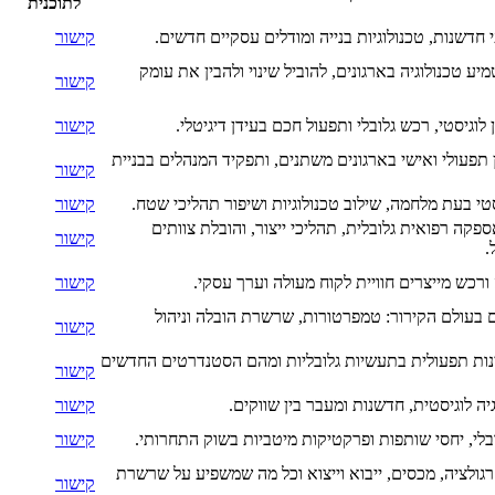
לתוכנית
חדשנות, טכנולוגיות בנייה ומודלים עסקיים חדשים.
קישור
מיע טכנולוגיה בארגונים, להוביל שינוי ולהבין את עומק
קישור
לוגיסטי, רכש גלובלי ותפעול חכם בעידן דיגיטלי.
קישור
 תפעולי ואישי בארגונים משתנים, ותפקיד המנהלים בבניית
קישור
סטי בעת מלחמה, שילוב טכנולוגיות ושיפור תהליכי שטח.
קישור
פקה רפואית גלובלית, תהליכי ייצור, והובלת צוותים
קישור
.
ורכש מייצרים חוויית לקוח מעולה וערך עסקי.
קישור
בעולם הקירור: טמפרטורות, שרשרת הובלה וניהול
קישור
ינות תפעולית בתעשיות גלובליות ומהם הסטנדרטים החדשים
קישור
ה לוגיסטית, חדשנות ומעבר בין שווקים.
קישור
ובלי, יחסי שותפות ופרקטיקות מיטביות בשוק התחרותי.
קישור
גולציה, מכסים, ייבוא וייצוא וכל מה שמשפיע על שרשרת
קישור