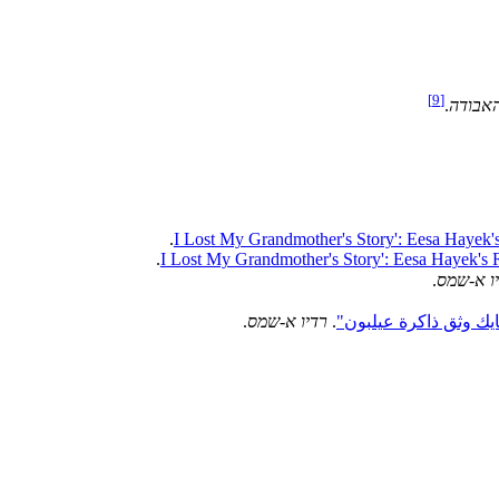
]
9
[
האבודה
.
ו א-שמס
.
ك وثق ذاكرة عيلبون"
.
רדיו א-שמס
.