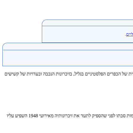
יים
.
יסטוריה המקומית של הכפרים הפלסטיניים בגליל, בזיכרונות הנכבה ובעדויות של קשישים
חאיק נולד וגדל בכפר עיילבון שבגליל. מגיל צעיר החל להתעניין בהיסטוריה המקומית, בתיעוד הזיכרון הפלסטיני ובאיסוף עדויות מהדור המבוגר. לדבריו, מות סבתו לפני שהספיק לתעד את זיכרונותיה מאירועי 1948 השפיע עליו