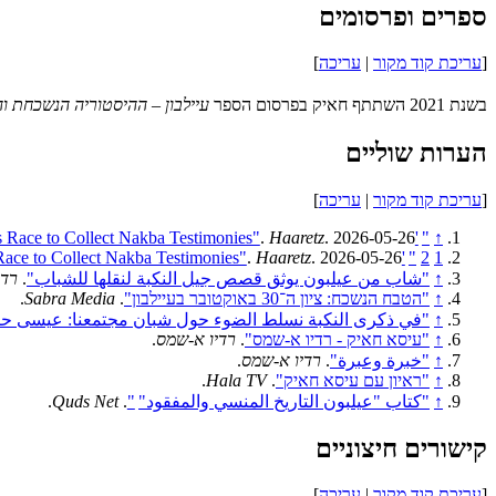
ספרים ופרסומים
[
עריכת קוד מקור
|
עריכה
]
בשנת 2021 השתתף חאיק בפרסום הספר
עיילבון – ההיסטוריה הנשכחת ו
הערות שוליים
[
עריכת קוד מקור
|
עריכה
]
.
Haaretz
. 2026-05-26.
'I Lost My Grandmother's Story': Eesa Hayek's Race to Collect Nakba Testimonies"
"
↑
.
Haaretz
. 2026-05-26.
'I Lost My Grandmother's Story': Eesa Hayek's Race to Collect Nakba Testimonies"
"
2
1
↑
"شاب من عيلبون يوثق قصص جيل النكبة لنقلها للشباب"
.
רדי
↑
"הטבח הנשכח: ציון ה־30 באוקטובר בעיילבון"
.
Sabra Media
.
↑
"في ذكرى النكبة نسلط الضوء حول شبان مجتمعنا: عيسى حاي
↑
"עיסא חאיק - רדיו א-שמס"
.
רדיו א-שמס
.
↑
"خبرة وعبرة"
.
רדיו א-שמס
.
↑
"ראיון עם עיסא חאיק"
.
Hala TV
.
↑
"كتاب "عيلبون التاريخ المنسي والمفقود"
"
.
Quds Net
.
קישורים חיצוניים
[
עריכת קוד מקור
|
עריכה
]