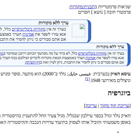
שגיאות פרמטריות ב
תבנית:מקורות
פרמטרי חובה [ נושא ] חסרים
ערך ללא מקורות
בערך זה אין
מקורות ביבליוגרפיים
כלל, לא
אנא עזרו לשפר את
אמינות
הערך באמצעות
אם אתם סבורים כי ניתן להסיר את התבנית
ערך ללא מקורות
בערך זה אין
מקורות ביבליוגרפיים
כלל, לא ברור על מה מסתמך הכתוב וייתכן שמדובר ב
מחק
אנא עזרו לשפר את
אמינות
הערך באמצעות הבאת מקורות לדברים ושילובם בגוף הערך ב
אם אתם סבורים כי ניתן להסיר את התבנית, ניתן לציין זאת ב
דף השיחה
.
עיסא חאיק
(בערבית: عيسى حايك; נולד ב־
]
1
[
וניצולים מאירועי 1948.
ביוגרפיה
[
עריכת קוד מקור
|
עריכה
]
באופן משמעותי והוביל אותו לעסוק בתיעוד עדויות הנכבה וההיסטוריה האו