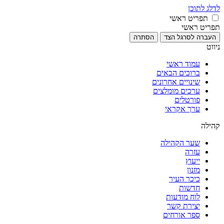
לדלג לתוכן
תפריט ראשי
תפריט ראשי
העברה לסרגל הצד
הסתרה
ניווט
עמוד ראשי
ברוכים הבאים
שינויים אחרונים
ערכים מומלצים
פורטלים
ערך אקראי
קהילה
שער הקהילה
עזרה
ייעוץ
מזנון
כיכר העיר
חדשות
לוח מודעות
יצירת קשר
ספר אורחים