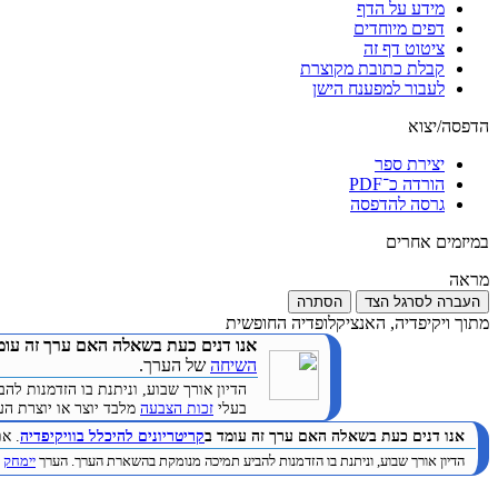
מידע על הדף
דפים מיוחדים
ציטוט דף זה
קבלת כתובת מקוצרת
לעבור למפענח הישן
הדפסה/יצוא
יצירת ספר
הורדה כ־PDF
גרסה להדפסה
במיזמים אחרים
מראה
העברה לסרגל הצד
הסתרה
מתוך ויקיפדיה, האנציקלופדיה החופשית
אנו דנים כעת בשאלה האם ערך זה עומ
השיחה
של הערך.
הדיון אורך שבוע, וניתנת בו הזדמנות 
בעלי
זכות הצבעה
מלבד יוצר או יוצרת הערך. (
אנו דנים כעת בשאלה האם ערך זה עומד ב
קריטריונים להיכלל בוויקיפדיה
. א
הדיון אורך שבוע, וניתנת בו הזדמנות להביע תמיכה מנומקת בהשארת הערך. הערך
יימחק
ב