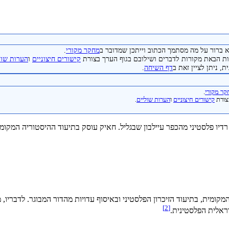
 ברור על מה מסתמך הכתוב וייתכן שמדובר ב
מחקר מקורי
.
 הבאת מקורות לדברים ושילובם בגוף הערך בצורת
קישורים חיצוניים
ו
הערות שול
, ניתן לציין זאת ב
דף השיחה
.
ר מקורי
.
צורת
קישורים חיצוניים
ו
הערות שוליים
.
2000) הוא מתעד, סופר ומגיש רדיו פלסטיני מהכפר עיילבון שבגליל. חאיק עוסק בתיעוד הה
]
2
[
ראלית הפלסטינית.