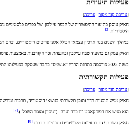
פעילות תיעודית
[
עריכת קוד מקור
|
עריכה
]
חאיק עוסק בתיעוד ההיסטוריה של הכפר עיילבון ושל כפרים פלסטיניים נוספ
]
3
[
היסטוריות.
במהלך השנים בנה ארכיון עצמאי הכולל אלפי פריטים היסטוריים, ובהם תמונות,
חאיק עסק גם בתיעוד טבח עיילבון ובהנצחת זכר הקורבנות באמצעות פרסומים ופעיל
בשנת 2022 פורסמה בתחנת הרדיו "א-שמס" כתבה שעסקה בפעילותו התיעודית ובהנגשת זיכרונות דור הנכבה לצעירים.
פעילות תקשורתית
[
עריכת קוד מקור
|
עריכה
]
חאיק מגיש תוכניות רדיו ותוכן תקשורתי בנושאי היסטוריה, תרבות ומורש
]
7
[
הוא מגיש את הפודקאסט "ח'ברה וערה" ("ניסיון ומוסר השכל").
]
8
[
חאיק השתתף גם בראיונות טלוויזיוניים ותוכניות תרבות.