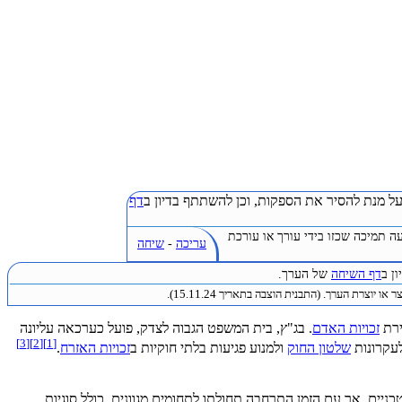
ל מנת להסיר את הספקות, וכן להשתתף בדיון ב
דף
ה תמיכה שכזו בידי עורך או עורכת
עריכה
-
שיחה
ן ב
דף השיחה
של הערך.
 או יוצרת הערך. (התבנית הוצבה בתאריך 15.11.24).
ירת
זכויות האדם
. בג"ץ, בית המשפט הגבוה לצדק, פועל כערכאה עליונה
]
3
[
]
2
[
]
1
[
לעקרונות
שלטון החוק
ולמנוע פגיעות בלתי חוקיות ב
זכויות האזרח
.
ניים, אך עם הזמן התרחבה תחולתו לתחומים מגוונים, כולל סוגיות