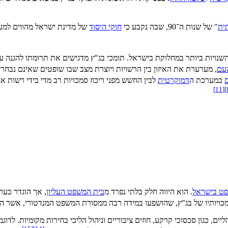
ית
" של שנות ה־90, שבה נקבע כי
חוקי היסוד
של מדינת ישראל מהווים למ
 השנויות ביותר במחלוקת בישראל. תומכי בג"ץ מדגישים את תרומתו להגנה ע
העם
, מערערת את האיזון בין הרשויות ויוצרת מצב שבו שופטים שאינם נבחר
ם
במערכת ה
דמוקרטית
לבין החשש מפני ריכוז סמכויות רב מדי בידי רשות א
]
11
[
]
ט בישראל
. הוא היווה חלק בלתי נפרד מ
בית המשפט העליון
, אך הוגדר כער
ויותיו של בג"ץ, שהושפעו במידה רבה ממסורת המשפט המנדטורי, אשר ה