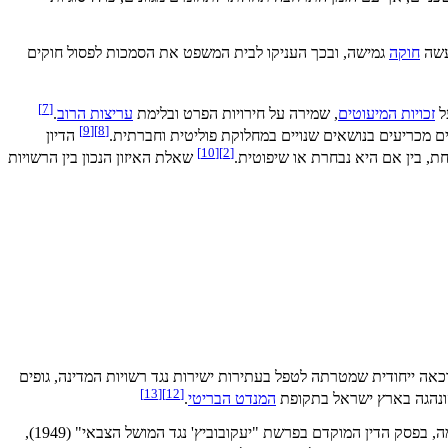
עשה
חוקה
גמישה, ובכך העניקו לבית המשפט את הסמכות לפסול חוקים
]
7
[
ל
זכויות המיעוטים
, שמירה על חירויות הפרט ובלימת
עריצות הרוב
.
]
9
[
]
8
[
ים מכריעים בנושאים שנויים במחלוקת פוליטית וחברתית.
הדיון
]
10
[
]
2
[
חת, בין אם היא נבחרת או שיפוטית.
שאלת האיזון הנכון בין הרשויות
כאה ייחודית שמטרתה לטפל בעתירות ישירות נגד רשויות המדינה, גופים
]
13
[
]
12
[
ונהגה בארץ ישראל בתקופת
המנדט הבריטי
.
בתחילת דרכו פעל בג"ץ בעיקר כגוף מנהלי, אשר דן בעניינים טכניים או מנהליים, כגון סכסוכי קרקע, חוזים ציבוריים וניהול הליכי בחירות מקומיות. לדוגמה, בפסק הדין המוקדם בפרשת "יעקובוביץ' נגד המושל הצבאי" (1949),