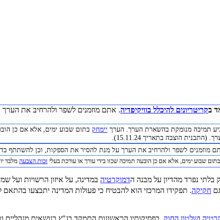
ד ב
קריטריונים להיכלל בוויקיפדיה
. אתם מוזמנים לשפר ולהרחיב את הערך ע
להביע תמיכה מנומקת בהשארת הערך. הערך
יימחק
בתום שבוע ימים, אלא אם כן הובע
(התבנית הוצבה בתאריך 15.11.24).
תם מוזמנים לשפר ולהרחיב את הערך על מנת להסיר את הספקות, וכן להשתתף בדיו
תום שבוע ימים, אלא אם כן הובעה תמיכה שכזו בידי עורך או עורכת בעלי
זכות הצבעה
מלבד יוצר
 בלתי נפרד מהדיון על מבנה ה
דמוקרטיה
במדינה, על איזון הרשויות ועל שמ
גם
חקיקה
. תפקידו המרכזי הוא להבטיח כי פעולות המדינה יתבצעו בהתאם 
רטיה
ו
שלטון החוק
. בפסיקותיו הראשונות התמקד בג"ץ בנושאים מנהליים וטכ