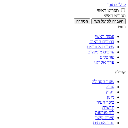
לדלג לתוכן
תפריט ראשי
תפריט ראשי
העברה לסרגל הצד
הסתרה
ניווט
עמוד ראשי
ברוכים הבאים
שינויים אחרונים
ערכים מומלצים
פורטלים
ערך אקראי
קהילה
שער הקהילה
עזרה
ייעוץ
מזנון
כיכר העיר
חדשות
לוח מודעות
יצירת קשר
ספר אורחים