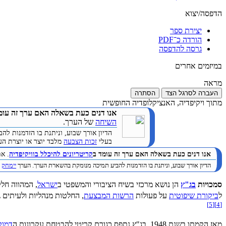
הדפסה/יצוא
יצירת ספר
הורדה כ־PDF
גרסה להדפסה
במיזמים אחרים
מראה
העברה לסרגל הצד
הסתרה
מתוך ויקיפדיה, האנציקלופדיה החופשית
אנו דנים כעת בשאלה האם ערך זה עומ
השיחה
של הערך.
הדיון אורך שבוע, וניתנת בו הזדמנות 
בעלי
זכות הצבעה
מלבד יוצר או יוצרת הערך. 
אנו דנים כעת בשאלה האם ערך זה עומד ב
קריטריונים להיכלל בוויקיפדיה
. א
הדיון אורך שבוע, וניתנת בו הזדמנות להביע תמיכה מנומקת בהשארת הערך. הערך
יימחק
ב
סמכויות
בג"ץ
הן נושא מרכזי בשיח הציבורי והמשפטי ב
ישראל
, המהווה חלק
ל
ביקורת שיפוטית
על פעולות
הרשות המבצעת
, החלטות מנהליות ולעיתים 
]
5
[
]
4
[
מאז הקמתו בשנת 1948, בג"ץ נתפס כגורם קריטי להבטחת עקרונות ה
דמוק