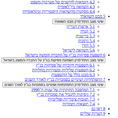
4.2
דוגמאות להישגים של מערכות משפט
4.3
השוואה בין־לאומית
4.4
מסקנות מהשוואות היסטוריות ובינלאומיות
5
מבט השוואתי
שינוי מצב התת־פרק מבט השוואתי
5.1
ארצות הברית
5.2
קנדה
5.3
בריטניה
5.4
גרמניה
5.5
הודו
5.6
השוואה לישראל
6
השפעת פסיקות בג"ץ על החברה והמשק בישראל
שינוי מצב התת־פרק השפעת פסיקות בג"ץ על החברה והמשק בישראל
6.1
השפעות חיוביות של פסיקות בג"ץ
6.2
השפעות שליליות ומעוררות מחלוקת
6.3
מבט כולל על ההשפעות
7
התפתחויות ושינויים בסמכויות בג"ץ לאורך השנים
שינוי מצב התת־פרק התפתחויות ושינויים בסמכויות בג"ץ לאורך השנים
7.1
המהפכה החוקתית של שנות ה־1990
7.2
ניסיונות להגביל את סמכויות בג"ץ
7.3
תגובות ציבוריות ופוליטיות
7.4
תוצאות ותמורות
8
ראו גם
9
הערות שוליים