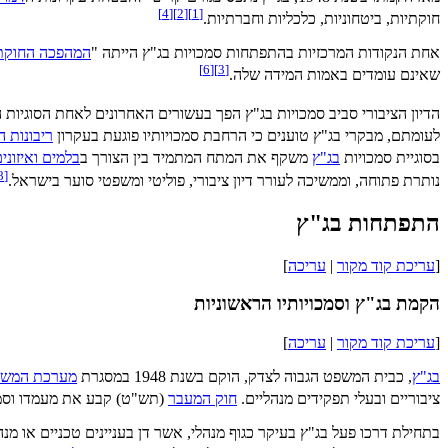
]
4
[
]
2
[
]
1
[
חוקתיות, ביטחוניות, כלכליות וחברתיות.
אחת הנקודות המרכזיות בהתפתחות סמכויות בג"ץ הייתה "
המהפכה החוקת
]
6
[
]
3
[
שאינם עומדים באמות המידה שלה.
הדיון הציבורי סביב סמכויות בג"ץ הפך בעשורים האחרונים לאחת הסוגיות
לעומתם, מבקרי בג"ץ טוענים כי הרחבת סמכויותיו פוגעת בעקרון
ריבונות 
בסוגיית סמכויות
בג"ץ
משקף את המתח המתמיד בין הצורך ב
בלמים ואיזוני
8
[
נותרת פתוחה, וממשיכה לעורר דיון ציבורי, פוליטי ומשפטי סוער בישראל.
התפתחות בג"ץ
[
עריכת קוד מקור
|
עריכה
]
הקמת בג"ץ וסמכויותיו הראשוניות
[
עריכת קוד מקור
|
עריכה
]
בג"ץ
, כבית המשפט הגבוה לצדק, הוקם בשנת 1948 במסגרת
מערכת המשפ
ציבוריים ובעלי תפקידים מנהליים.
חוק המעבר
(תש"ט) קבע את מעמדו וסמכ