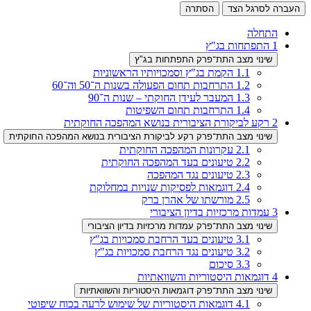
העברה לסרגל הצד
הסתרה
התחלה
1
התפתחות בג"ץ
שינוי מצב התת־פרק התפתחות בג"ץ
1.1
הקמת בג"ץ וסמכויותיו הראשוניות
1.2
התרחבות תחום הפעולה בשנות ה־50 וה־60
1.3
המעבר לעידן החוקתי – שנות ה־90
1.4
התרחבות תחום השפיטות
2
רקע לביקורת הציבורית בנושא המהפכה החוקתית
שינוי מצב התת־פרק רקע לביקורת הציבורית בנושא המהפכה החוקתית
2.1
עקרונות המהפכה החוקתית
2.2
טיעונים בעד המהפכה החוקתית
2.3
טיעונים נגד המהפכה
2.4
דוגמאות לפסיקות שנויות במחלוקת
2.5
מורשתו של אהרן ברק
3
עמדות מרכזיות בדיון הציבורי
שינוי מצב התת־פרק עמדות מרכזיות בדיון הציבורי
3.1
טיעונים בעד הרחבת סמכויות בג"ץ
3.2
טיעונים נגד הרחבת סמכויות בג"ץ
3.3
סיכום
4
דוגמאות היסטוריות והשוואתיות
שינוי מצב התת־פרק דוגמאות היסטוריות והשוואתיות
4.1
דוגמאות היסטוריות של שימוש לרעה בכוח שיפוטי