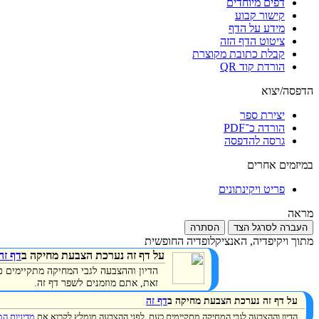
דפים מיוחדים
קישור קבוע
מידע על הדף
ציטוט הדף הזה
קבלת כתובת מקוצרת
הורדת קוד QR
הדפסה/יצוא
יצירת ספר
הורדה כ־PDF
גרסה להדפסה
במיזמים אחרים
פריט ויקינתונים
מראה
העברה לסרגל הצד
הסתרה
מתוך ויקיפדיה, האנציקלופדיה החופשית
על דף זה נערכת הצבעת מחיקה ב
דף זה
הדיון וההצבעה לגבי המחיקה מתקיימים 
זאת, אתם מוזמנים לשפר דף זה.
על דף זה נערכת הצבעת מחיקה ב
דף זה
הדיון וההצבעה לגבי המחיקה מתקיימים כעת. לפני ההצבעה מומלץ לקרוא את
מדיניות ה