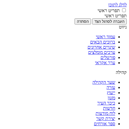
לדלג לתוכן
תפריט ראשי
תפריט ראשי
העברה לסרגל הצד
הסתרה
ניווט
עמוד ראשי
ברוכים הבאים
שינויים אחרונים
ערכים מומלצים
פורטלים
ערך אקראי
קהילה
שער הקהילה
עזרה
ייעוץ
מזנון
כיכר העיר
חדשות
לוח מודעות
יצירת קשר
ספר אורחים