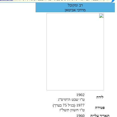
רב ומקובל
מרדכי אביטאן
1902
לידה
ט"ו שבט ה'תרס"ג
1977
(בגיל 75 בערך)
פטירה
ט"ו חשוון תשל"ז
תאריך עלייה
1960