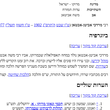
מדינה
מרוקו - ישראל
השתייכות
עדות המזרח
אב
משה אביטאן
רבי
מרדכי אביטן-אבטאן
(
ט"ו שבט
ה'תרס"ג
1902
–
ט"ו חשוון
תשל"ז
977
ביוגרפיה
[
עריכת קוד מקור
|
עריכה
]
מרדכי אביטן-אבטאן נולד במחוז תאפילאלת שבמרוקו, אביו רבי משה אבטאן
מוהל
ו
דרשן
, ובני עירו היו פונים אליו לייעוץ וברכה. את רוב זמנו הקדיש לל
ב
שדרות
, שם המשיך לשמש כמוהל ודרשן בשבת מענייני הפרשה הלכה ומו
רבים מכתביו שרדו, חידושים על התורה, ש"ס והלכה ב
הלכות שחיטה
. קצת 
הערות שוליים
[
עריכת קוד מקור
|
עריכה
]
^
ואנונו, שמעון בן יעיש,
חכמי וגאוני מרוקו - א
, ירושלים, תש"ע
^
ואנונו, שמעון בן יעיש,
תהלות לרבותינו שבמרוקו
, תשע״ט