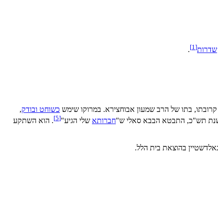
]
1
[
שדרות
.
קרובתו, בתו של הרב שמעון אבוחצירא. במרוקו שימש
כשוחט ובודק
,
]
5
[
ת תש"כ, התבטא הבבא סאלי ש"
חברותא
שלי הגיע"
. הוא השתקע
 גאלדשטיין בהוצאת בית הלל.