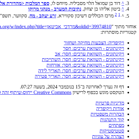
^
דוד בן שמואל הלוי מסביליה. מיוחס לו,
ספר המלכות <מהדורת אלנ
^
ביטון אליהו בן יצחק,
נתיבות המערב - מנהגי מרוקו
2
1
^
מרכז הכוללים דשיכון סקווירא,
זרע יעקב - מח
, סקווער, תשפ"
אוחזר מתוך "
https://he.wikipedia.org/w/index.php?title=מרדכי_אביטאן&oldid=39974810
קטגוריות מוסתרות:
ויקיפדיה: הצבעות מחיקה ושחזור
ויקינתונים - השוואת ערכים: חסר
ויקינתונים - השוואת ערכים: חסר: אב
ויקינתונים - השוואת ערכים: חסר: השתייכות
ויקינתונים - השוואת ערכים: חסר: אזרחות
ויקינתונים - השוואת ערכים: חסר: תאריך לידה
ויקינתונים - השוואת ערכים: חסר: תאריך פטירה
דף זה נערך לאחרונה ב־15 בנובמבר 2024, בשעה 07:27.
הטקסט מוגש בכפוף לרישיון
Creative Commons ייחוס-שיתוף זהה 4.0
מדיניות פרטיות
אודות ויקיפדיה
הבהרות משפטיות
קוד התנהגות
מפתחים
סטטיסטיקות
הצהרה על עוגיות