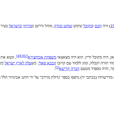
1
) היה
חכם
ו
מקובל
שימש
שוחט ובודק
, מוהל ודרשן ב
מרוקו
ובישראל
בעיר
]
4
[
]
3
[
]
2
[
, היה מקובל ודיין. הוא היה מצאצאי
משפחת אבוחצירא
, ונשא את 
ימוד תורה וקבלה, ונהג ללמוד עם קרובו
הבבא סאלי
. כש
עלה לארץ ישראל
בשנ
]
5
[
סר, והיה מספיד מטעם
חברה קדישא
.
מדרשותיו (בכתבי יד) נדפסו בספר 'גדולת מרדכי' על ידי חתנו אביגדור הלל