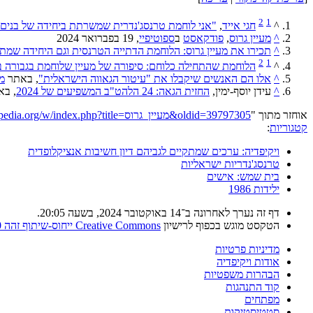
2
1
^
חגי אייד
,
"אני לוחמת טרנסג'נדרית שמשרתת ביחידה של בנים"
^
מעיין גרוס
,
פודקאסט
ב
ספוטיפיי
, ‏19 בפברואר 2024
^
תכירו את מעיין גרוס: הלוחמת הדתייה הטרנסית וגם היחידה שמת
2
1
^
הלוחמת שהתחילה כלוחם: סיפורה של מעיין שלוחמת בגבורה ב
^
אלו הם האנשים שיקבלו את "עיטור הגאווה הישראלית"
, באתר ‏
מ
^
עידן יוסף-ימין, ‏
החזית הגאה: 24 הלהט"ב המשפיעים של 2024
, בא
אוחזר מתוך "
https://he.wikipedia.org/w/index.php?title=מעיין_גרוס&oldid=39797305
קטגוריות
:
ויקיפדיה: ערכים שמתקיים לגביהם דיון חשיבות אנציקלופדית
טרנסג'נדריות ישראליות
בית שמש: אישים
ילידות 1986
דף זה נערך לאחרונה ב־14 באוקטובר 2024, בשעה 20:05.
הטקסט מוגש בכפוף לרישיון
Creative Commons ייחוס-שיתוף זהה 4.0
מדיניות פרטיות
אודות ויקיפדיה
הבהרות משפטיות
קוד התנהגות
מפתחים
סטטיסטיקות