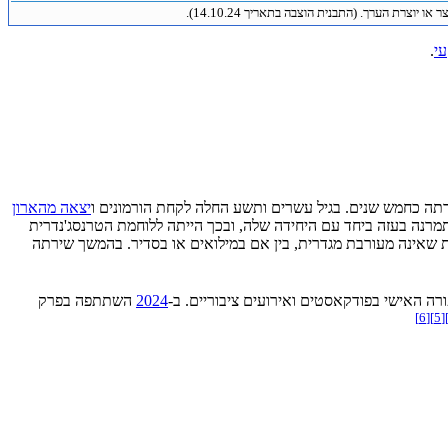
 או יוצרת הערך. (התבנית הוצבה בתאריך 14.10.24).
י
.
תה כחמש שנים. בגיל עשרים ותשע החלה לקחת הורמונים ו
יצאה מהארון
רנה בעזה ביחד עם היחידה שלה, ובכך הייתה ללוחמת הטרנסג'נדרית
שאינה מעורבת מגדרית, בין אם במילואים או בסדיר. בהמשך שירתה
ה האישי בפודקאסטים ואירועים ציבוריים. ב-
2024
השתתפה בפרק
]
6
[
]
5
[