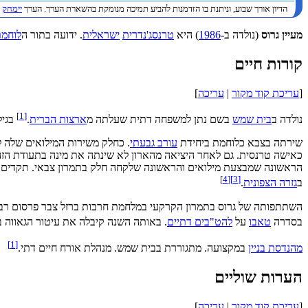
הדיון אורך שבוע, וניתנת בו הזדמנות להביע תמיכה מנומקת בהשארת הערך. הערך
יימחק
ב
מעיין גרוס
(נולדה ב-
1986
) היא
טרנסג'נדרית
ישראלית
. ידועה בתור ה
לוחמ
קורות חיים
[
עריכת קוד מקור
|
עריכה
]
]
1
[
נולדה ב
בית שמש
בשם נתן למשפחה דתית שעלתה מ
ארצות הברית
.
בגיל
שירתה בצבא כלוחמת ביחידת
עורב גבעתי
. כחלק משירות המילואים שלה 
כאישה טרנסית. גם לאחר היציאה מהארון לא שינתה את מינה בתעודת הז
הראשונה שמבצעת מילואים והראשונה שלקחה חלק בתמרון צבאי. תקדים נ
]
4
[
]
3
[
ב
גזרה הצפונית
.
השתתפותה של גרוס בתמרון הקרקעי במלחמת חרבות ברזל צבר פרסום רב, 
בסדרה
טאבו
על
להט"בים דתיים
. באותה השנה קיבלה את עיטור הגאווה ב
]
1
[
מהנדסת בניין
במקצועה. מתגוררת בבית שמש. מנהלת אורח חיים דתי.
הערות שוליים
[
עריכת קוד מקור
|
עריכה
]