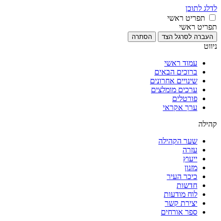
לדלג לתוכן
תפריט ראשי
תפריט ראשי
העברה לסרגל הצד
הסתרה
ניווט
עמוד ראשי
ברוכים הבאים
שינויים אחרונים
ערכים מומלצים
פורטלים
ערך אקראי
קהילה
שער הקהילה
עזרה
ייעוץ
מזנון
כיכר העיר
חדשות
לוח מודעות
יצירת קשר
ספר אורחים