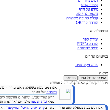
דפים מיוחדים
קישור קבוע
מידע על הדף
ציטוט הדף הזה
קבלת כתובת מקוצרת
הורדת קוד QR
הדפסה/יצוא
יצירת ספר
הורדה כ־PDF
גרסה להדפסה
במיזמים אחרים
פריט ויקינתונים
מראה
העברה לסרגל הצד
הסתרה
מתוך ויקיפדיה, האנציקלופדיה החופשית
אנו דנים כעת בשאלה האם ערך זה עומ
השיחה
של הערך.
הדיון אורך שבוע, וניתנת בו הזדמנות 
בעלי
זכות הצבעה
מלבד יוצר או יוצרת הערך. 
אנו דנים כעת בשאלה האם ערך זה עומד ב
קריטריונים להיכלל בוויקיפדיה
. א