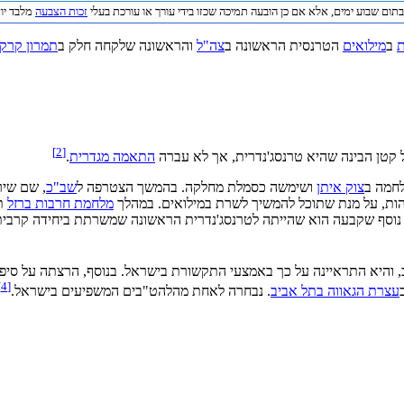
תום שבוע ימים, אלא אם כן הובעה תמיכה שכזו בידי עורך או עורכת בעלי
זכות הצבעה
מלבד יוצר
ת
ב
מילואים
הטרנסית הראשונה ב
צה"ל
והראשונה שלקחה חלק ב
תמרון קרקע
]
2
[
 קטן הבינה שהיא טרנסג'נדרית, אך לא עברה
התאמה מגדרית
.
לחמה ב
צוק איתן
ושימשה כסמלת מחלקה. בהמשך הצטרפה ל
שב"כ
, שם שיר
הות, על מנת שתוכל להמשיך לשרת במילואים. במהלך
מלחמת חרבות ברזל
תמ
וסף שקבעה הוא שהייתה לטרנסג'נדרית הראשונה שמשרתת ביחידה קרבית 
והיא התראיינה על כך באמצעי התקשורת בישראל. בנוסף, הרצתה על סיפור
]
4
[
עצרת הגאווה בתל אביב
. נבחרה לאחת מהלהט"בים המשפיעים בישראל.