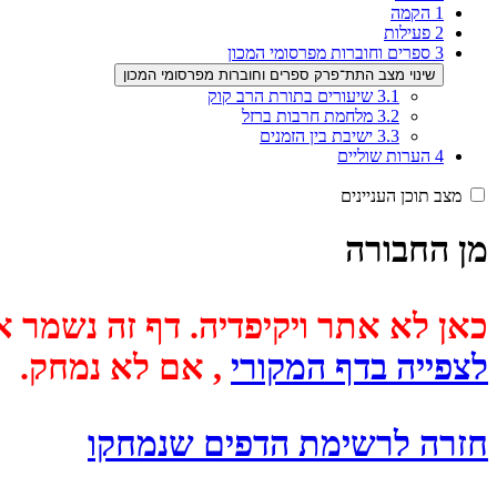
1
הקמה
2
פעילות
3
ספרים וחוברות מפרסומי המכון
שינוי מצב התת־פרק ספרים וחוברות מפרסומי המכון
3.1
שיעורים בתורת הרב קוק
3.2
מלחמת חרבות ברזל
3.3
ישיבת בין הזמנים
4
הערות שוליים
מצב תוכן העניינים
מן החבורה
כאן לא אתר ויקיפדיה. דף זה נשמר אוטומטית מכיוון שבתאריך
לצפייה בדף המקורי
, אם לא נמחק.
חזרה לרשימת הדפים שנמחקו