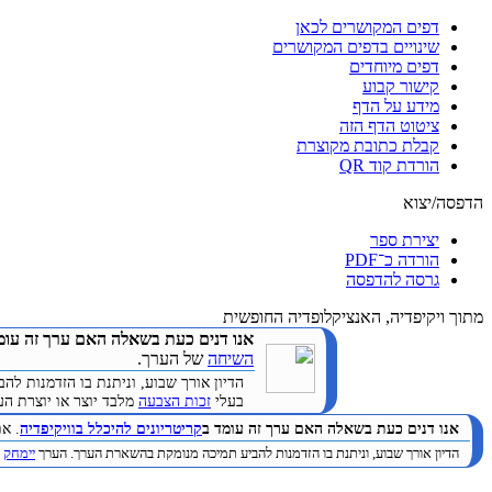
דפים המקושרים לכאן
שינויים בדפים המקושרים
דפים מיוחדים
קישור קבוע
מידע על הדף
ציטוט הדף הזה
קבלת כתובת מקוצרת
הורדת קוד QR
הדפסה/יצוא
יצירת ספר
הורדה כ־PDF
גרסה להדפסה
מתוך ויקיפדיה, האנציקלופדיה החופשית
אנו דנים כעת בשאלה האם ערך זה עומ
השיחה
של הערך.
הדיון אורך שבוע, וניתנת בו הזדמנות 
בעלי
זכות הצבעה
מלבד יוצר או יוצרת הערך. (
אנו דנים כעת בשאלה האם ערך זה עומד ב
קריטריונים להיכלל בוויקיפדיה
. א
הדיון אורך שבוע, וניתנת בו הזדמנות להביע תמיכה מנומקת בהשארת הערך. הערך
יימחק
ב