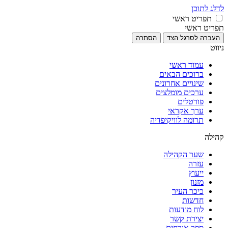
לדלג לתוכן
תפריט ראשי
תפריט ראשי
העברה לסרגל הצד
הסתרה
ניווט
עמוד ראשי
ברוכים הבאים
שינויים אחרונים
ערכים מומלצים
פורטלים
ערך אקראי
תרומה לוויקיפדיה
קהילה
שער הקהילה
עזרה
ייעוץ
מזנון
כיכר העיר
חדשות
לוח מודעות
יצירת קשר
ספר אורחים