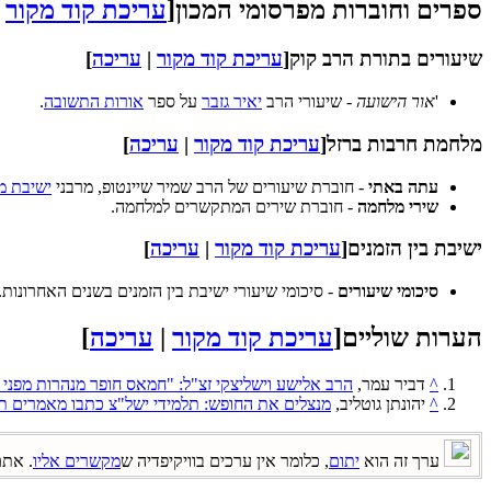
ספרים וחוברות מפרסומי המכון
[
עריכת קוד מקור
|
שיעורים בתורת הרב קוק
[
עריכת קוד מקור
|
עריכה
]
'
אור הישועה
- שיעורי הרב
יאיר גזבר
על ספר
אורות התשובה
.
מלחמת חרבות ברזל
[
עריכת קוד מקור
|
עריכה
]
עתה באתי
- חוברת שיעורים של הרב שמיר שיינטופ, מרבני
ישיבת מ
שירי מלחמה
- חוברת שירים המתקשרים למלחמה.
ישיבת בין הזמנים
[
עריכת קוד מקור
|
עריכה
]
סיכומי שיעורים
- סיכומי שיעורי ישיבת בין הזמנים בשנים האחרונות.
הערות שוליים
[
עריכת קוד מקור
|
עריכה
]
^
דביר עמר,
הרב אלישע וישליצקי זצ"ל: "חמאס חופר מנהרות מפני
^
יהונתן גוטליב,
מנצלים את החופש: תלמידי ישל"צ כתבו מאמרים תו
ערך זה הוא
יתום
, כלומר אין ערכים בוויקיפדיה ש
מקשרים אליו
. אתם