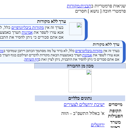
שגיאות פרמטריות ב
תבנית:מקורות
פרמטרי חובה [ נושא ] חסרים
ערך ללא מקורות
בערך זה אין
מקורות ביבליוגרפיים
כלל, לא
אנא עזרו לשפר את
אמינות
הערך באמצעות
אם אתם סבורים כי ניתן להסיר את התבנית
ערך ללא מקורות
בערך זה אין
מקורות ביבליוגרפיים
כלל, לא ברור על מה מסתמך הכתוב וייתכן שמדובר ב
מחק
אנא עזרו לשפר את
אמינות
הערך באמצעות הבאת מקורות לדברים ושילובם בגוף הערך ב
אם אתם סבורים כי ניתן להסיר את התבנית, ניתן לציין זאת ב
דף השיחה
.
מכון מן החבורה
נתונים כלליים
מייסדים
ישיבת ירושלים לצעירים
תקופת
א' באלול התשפ"ב – הווה
הפעילות
משרד
ירושלים
ראשי