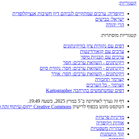
קטגוריות
:
ויקיפדיה: ערכים שמתקיים לגביהם דיון חשיבות אנציקלופדית
ישראל: כבישים
הרי יהודה
קטגוריות מוסתרות:
דפים עם נקודות ציון בוויקינתונים
ערכים עם קואורדינטות
ערכים עם תבניות מיפוי
ויקינתונים - השוואת ערכים: חסר
ויקינתונים - השוואת ערכים: חסר: נקודת סיום
ויקינתונים - השוואת ערכים: חסר: אורך
קצרמר תחבורה
קצרמר - כל הערכים
דפים שמשתמשים בהרחבה Kartographer
דף זה נערך לאחרונה ב־5 במרץ 2025, בשעה 19:49.
הטקסט מוגש בכפוף לרישיון
Creative Commons ייחוס-שיתוף זהה 4.0
מדיניות פרטיות
אודות ויקיפדיה
הבהרות משפטיות
קוד התנהגות