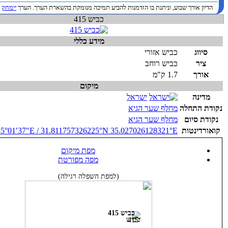
הדיון אורך שבוע, וניתנת בו הזדמנות להביע תמיכה מנומקת בהשארת הערך. הערך
יימחק
ב
כביש 415
מידע כללי
סיווג
כביש אזורי
ציר
כביש רוחב
אורך
1.7 ק"מ
מיקום
מדינה
ישראל
נקודת התחלה
מחלף שער הגיא
נקודת סיום
מחלף שער הגיא
קואורדינטות
31.811757326225°N 35.027026128321°E
/
35°01′37″E
מפת מיקום
מפה מפורטת
(למפת השפלה רגילה)
כביש 415