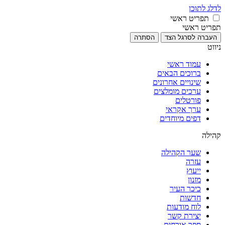
לדלג לתוכן
תפריט ראשי
תפריט ראשי
העברה לסרגל הצד
הסתרה
ניווט
עמוד ראשי
ברוכים הבאים
שינויים אחרונים
ערכים מומלצים
פורטלים
ערך אקראי
דפים מיוחדים
קהילה
שער הקהילה
עזרה
ייעוץ
מזנון
כיכר העיר
חדשות
לוח מודעות
יצירת קשר
ספר אורחים