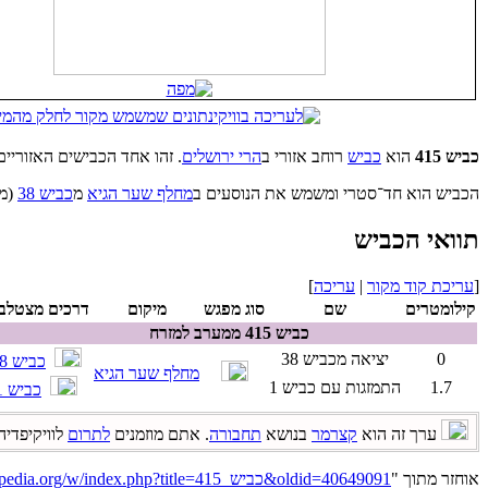
כביש 415
הוא
כביש
רוחב אזורי ב
הרי ירושלים
. זהו אחד הכבישים האזוריי
הכביש הוא חד־סטרי ומשמש את הנוסעים ב
מחלף שער הגיא
מ
כביש 38
(מ
תוואי הכביש
[
עריכת קוד מקור
|
עריכה
]
קילומטרים
שם
סוג מפגש
מיקום
דרכים מצטלב
כביש 415 ממערב למזרח
0
יציאה מכביש 38
כביש 38
מחלף שער הגיא
1.7
התמזגות עם כביש 1
כביש 1
ערך זה הוא
קצרמר
בנושא
תחבורה
. אתם מוזמנים
לתרום
לוויקיפדיה 
אוחזר מתוך "
https://he.wikipedia.org/w/index.php?title=כביש_415&oldid=40649091