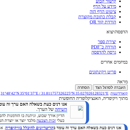
קישור קבוע
מידע על הדף
ציטוט הדף הזה
קבלת כתובת מקוצרת
הורדת קוד QR
הדפסה/יצוא
יצירת ספר
הורדה כ־PDF
גרסה להדפסה
במיזמים אחרים
פריט ויקינתונים
מראה
העברה לסרגל הצד
הסתרה
קואורדינטות
:
31.811757326225°N 35.027026128321°E
/
35°01′37″E
31°48′42″N
מתוך ויקיפדיה, האנציקלופדיה החופשית
אנו דנים כעת בשאלה האם ערך זה עומ
השיחה
של הערך.
הדיון אורך שבוע, וניתנת בו הזדמנות 
בעלי
זכות הצבעה
מלבד יוצר או יוצרת הערך. 
אנו דנים כעת בשאלה האם ערך זה עומד ב
קריטריונים להיכלל בוויקיפדיה
. א