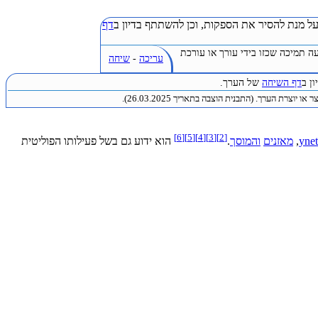
ל מנת להסיר את הספקות, וכן להשתתף בדיון ב
דף
ה תמיכה שכזו בידי עורך או עורכת
עריכה
-
שיחה
ן ב
דף השיחה
של הערך.
או יוצרת הערך. (התבנית הוצבה בתאריך 26.03.2025).
]
6
[
]
5
[
]
4
[
]
3
[
]
2
[
ynet
,
מאזנים
והמוסך
.
הוא ידוע גם בשל פעילותו הפוליטית