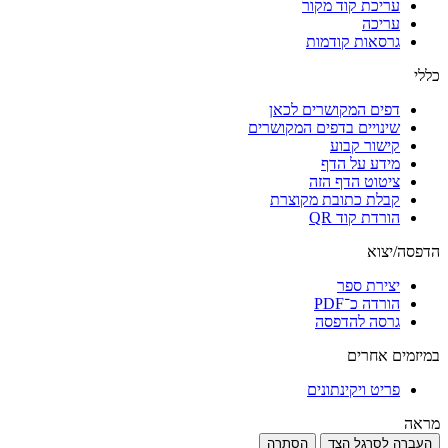
עריכת קוד מקור
עריכה
גרסאות קודמות
כללי
דפים המקושרים לכאן
שינויים בדפים המקושרים
קישור קבוע
מידע על הדף
ציטוט הדף הזה
קבלת כתובת מקוצרת
הורדת קוד QR
הדפסה/יצוא
יצירת ספר
הורדה כ־PDF
גרסה להדפסה
במיזמים אחרים
פריט ויקינתונים
מראה
העברה לסרגל הצד
הסתרה