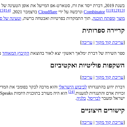
בשנת 2019, דברת ייסד את זרז, סטארט-אפ המייעל את אופן הטעינה של כלים המוטמעים באתרי אינטרנט, ובכך משפר זמני הטעינה של אתרים, ומקדם אבטחה ופרטיות ברשת.
15
[
]
14
[
[
11
]
[
12
]
[
13
]
Combinator
ונרכשה על ידי
Cloudflare
בדצמבר 2021.
מוצר
ומפתח תוכנה
, תוך התמקדות בפרטיות ואבטחה ברשת,
וטעינה של ס
קריירה ספרותית
[
עריכת קוד מקור
|
עריכה
]
ספר השירה של דברת ״מלאך ראשון״ יצא לאור בהוצאת
הקיבוץ המאוחד
בשנת
השקפות פוליטיות ואקטיביזם
[
עריכת קוד מקור
|
עריכה
]
דברת ידוע בהתנגדותו
לכיבוש הישראלי
והוא מרבה לבקר בפומבי את המדיני
]
24
[
זכויות אדם והתנגדות לגזענות.
הוא היה מעורב בתוכנית היזמות Our Generation Speaks, רשת של יזמים ישראלית-פלסטינית.
ישראל ומעבר
לבריסל
,
בלגיה
.
קישורים חיצוניים
[
עריכת קוד מקור
|
עריכה
]