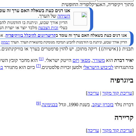
מתוך ויקיפדיה, האנציקלופדיה החופשית
אנו דנים כעת בשאלה האם ערך זה עומ
השיחה
של הערך.
הדיון אורך שבוע, וניתנת בו הזדמנות 
בעלי
זכות הצבעה
מלבד יוצר או יוצרת הערך. (
אנו דנים כעת בשאלה האם ערך זה עומד ב
קריטריונים להיכלל בוויקיפדיה
. א
הדיון אורך שבוע, וניתנת בו הזדמנות להביע תמיכה מנומקת בהשארת הערך. הערך
יימחק
ב
תבנית {{אישיות}} ריקה מתוכן. יש להזין פרמטרים בערך או בוויקינתונים.
]
1
[
יאיר דברת
הוא
משורר
,
מסאי
ויזם
הייטק ישראלי.
הוא מחבר קובץ השירי
]
7
[
בהתנגדותו
לכיבוש הישראלי
ולמען זכויות פלסטינים.
כיום הוא מתגורר
בב
ביוגרפיה
[
עריכת קוד מקור
|
עריכה
]
]
9
[
דברת נולד
בזכרון יעקב
, בשנת 1990, וגדל
בבנימינה
.
קריירה
[
עריכת קוד מקור
|
עריכה
]