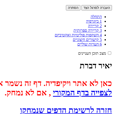
העברה לסרגל הצד
הסתרה
התחלה
1
ביוגרפיה
2
קריירה
3
קריירה ספרותית
4
השקפות פוליטיות ואקטיביזם
5
קישורים חיצוניים
6
הערות שוליים
מצב תוכן העניינים
יאיר דברת
כאן לא אתר ויקיפדיה. דף זה נשמר אוטומטית מכיוון שבתאריך
לצפייה בדף המקורי
, אם לא נמחק.
חזרה לרשימת הדפים שנמחקו