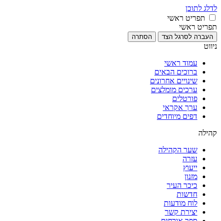
לדלג לתוכן
תפריט ראשי
תפריט ראשי
העברה לסרגל הצד
הסתרה
ניווט
עמוד ראשי
ברוכים הבאים
שינויים אחרונים
ערכים מומלצים
פורטלים
ערך אקראי
דפים מיוחדים
קהילה
שער הקהילה
עזרה
ייעוץ
מזנון
כיכר העיר
חדשות
לוח מודעות
יצירת קשר
ספר אורחים