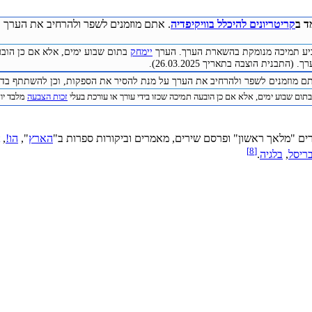
ד ב
קריטריונים להיכלל בוויקיפדיה
. אתם מוזמנים לשפר ולהרחיב את הערך ע
להביע תמיכה מנומקת בהשארת הערך. הערך
יימחק
בתום שבוע ימים, אלא אם כן הובע
התבנית הוצבה בתאריך 26.03.2025).
תם מוזמנים לשפר ולהרחיב את הערך על מנת להסיר את הספקות, וכן להשתתף בדיו
תום שבוע ימים, אלא אם כן הובעה תמיכה שכזו בידי עורך או עורכת בעלי
זכות הצבעה
מלבד יוצר 
ם "מלאך ראשון" ופרסם שירים, מאמרים וביקורות ספרות ב"
הארץ
",
הו!
,
]
8
[
ריסל
,
בלגיה
.