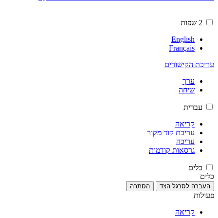
2 שפות
English
Français
עריכת הקישורים
ערך
שיחה
עברית
קריאה
עריכת קוד מקור
עריכה
גרסאות קודמות
כלים
כלים
העברה לסרגל הצד
הסתרה
פעולות
קריאה