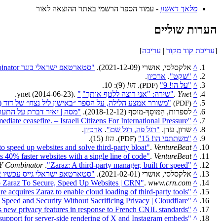
מלאך ראשון
- עמוד הספר הרשמי באתר ההוצאה לאור
הערות שוליים
[
עריכת קוד מקור
|
עריכה
]
^
אלקסלסי, אושרי (2021-12-09).
"סטארטאפ ישראלי בוגר Y Combinator בקושי הספיק לגייס סיד וכבר נרכש על-ידי Cloudflare"
^
"שקט"
.
ארכיון
.
^
"על הו! 9"
(PDF)
.
הו!
(9): 10.
^
Ynet
.
"שירה: "אני רוצה ללטף אותך"
"
ynet (2014-06-23).
.
^
(PDF)
"משורר אמצע הלילה, על הספר ״באישון ליל נצח״ של דוד (נ
^
לספרות, הַמּוּסָךְ-מוסף (2018-12-12).
"מסה | יאיר דברת על התער
"Israeli citizens calling for true international pressure on Israel for an immediate ceasefire. – Israeli Citizens For International Pressure"
^
^
שרון, עדן.
"רגל פה, רגל שם"
.
ארכיון
.
^
"משתתפי הו! 15"
(PDF)
.
הו!
(15).
"Cloudflare acquires Zaraz to speed up websites and solve third-party bloat"
.
VentureBeat
^
"Cloud do better: Zaraz promises 40% faster websites with a single line of code"
.
VentureBeat
^
Y Combinator
.
"Zaraz: A third-party manager, built for speed"
^
^
אלקסלסי, אושרי (2021-02-01).
"סטארטאפ ישראלי גייס עכשיו 2 מיליון דולר כדי שהכתבה הזאת תיטען מהר יותר"
"Cloudflare Buys Startup Zaraz To Secure, Speed Up Websites | CRN"
.
www.crn.com
^
"Cloudflare acquires Zaraz to enable cloud loading of third-party tools"
^
"Cloudflare Acquires Zaraz to Boost Website Speed and Security Without Sacrificing Privacy | Cloudflare"
^
"Cloudflare Zaraz launches new privacy features in response to French CNIL standards"
^
"Cloudflare Zaraz adds support for server-side rendering of X and Instagram embeds"
^