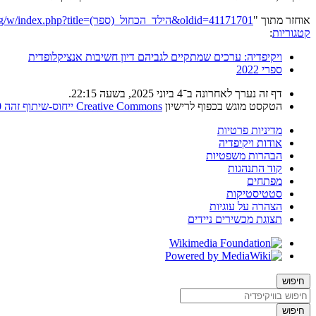
אוחזר מתוך "
https://he.wikipedia.org/w/index.php?title=הילד_הכחול_(ספר)&oldid=41171701
קטגוריות
:
ויקיפדיה: ערכים שמתקיים לגביהם דיון חשיבות אנציקלופדית
ספרי 2022
דף זה נערך לאחרונה ב־4 ביוני 2025, בשעה 22:15.
הטקסט מוגש בכפוף לרישיון
Creative Commons ייחוס-שיתוף זהה 4.0
מדיניות פרטיות
אודות ויקיפדיה
הבהרות משפטיות
קוד התנהגות
מפתחים
סטטיסטיקות
הצהרה על עוגיות
תצוגת מכשירים ניידים
חיפוש
חיפוש