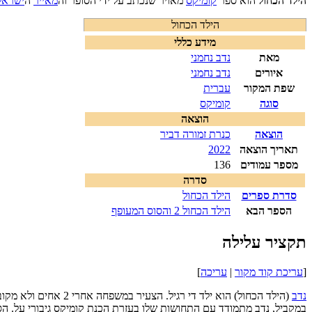
הילד הכחול
הוא ספר
קומיקס
מאויר שנכתב על ידי הסופר וה
מאייר
ה
ישראל
הילד הכחול
מידע כללי
מאת
נדב נחמני
איורים
נדב נחמני
שפת המקור
עברית
סוגה
קומיקס
הוצאה
הוצאה
כנרת זמורה דביר
תאריך הוצאה
2022
מספר עמודים
136
סדרה
סדרת ספרים
הילד הכחול
הספר הבא
הילד הכחול 2 והסוס המעופף
תקציר עלילה
[
עריכת קוד מקור
|
עריכה
]
נדב
(הילד הכחול) הוא י
במקביל, נדב מתמודד עם התחושות שלו בעזרת הכנת קומיקס גיבורי על. ה