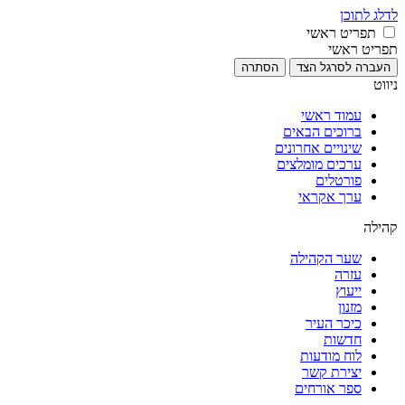
לדלג לתוכן
תפריט ראשי
תפריט ראשי
העברה לסרגל הצד
הסתרה
ניווט
עמוד ראשי
ברוכים הבאים
שינויים אחרונים
ערכים מומלצים
פורטלים
ערך אקראי
קהילה
שער הקהילה
עזרה
ייעוץ
מזנון
כיכר העיר
חדשות
לוח מודעות
יצירת קשר
ספר אורחים