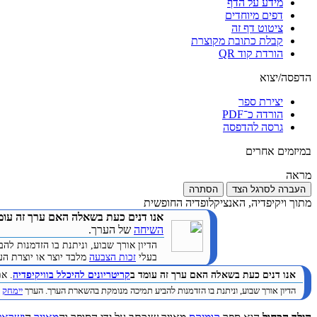
מידע על הדף
דפים מיוחדים
ציטוט דף זה
קבלת כתובת מקוצרת
הורדת קוד QR
הדפסה/יצוא
יצירת ספר
הורדה כ־PDF
גרסה להדפסה
במיזמים אחרים
מראה
העברה לסרגל הצד
הסתרה
מתוך ויקיפדיה, האנציקלופדיה החופשית
אנו דנים כעת בשאלה האם ערך זה עומ
השיחה
של הערך.
הדיון אורך שבוע, וניתנת בו הזדמנות 
בעלי
זכות הצבעה
מלבד יוצר או יוצרת הערך. (
אנו דנים כעת בשאלה האם ערך זה עומד ב
קריטריונים להיכלל בוויקיפדיה
. א
הדיון אורך שבוע, וניתנת בו הזדמנות להביע תמיכה מנומקת בהשארת הערך. הערך
יימחק
ב