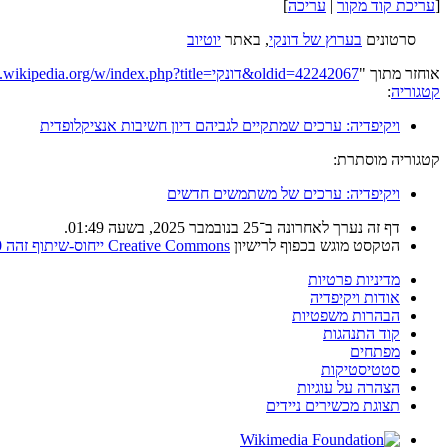
[
עריכת קוד מקור
|
עריכה
]
סרטונים
בערוץ של דונקי
, באתר
יוטיוב
אוחזר מתוך "
https://he.wikipedia.org/w/index.php?title=דונקי&oldid=42242067
קטגוריה
:
ויקיפדיה: ערכים שמתקיים לגביהם דיון חשיבות אנציקלופדית
קטגוריה מוסתרת:
ויקיפדיה: ערכים של משתמשים חדשים
דף זה נערך לאחרונה ב־25 בנובמבר 2025, בשעה 01:49.
הטקסט מוגש בכפוף לרישיון
Creative Commons ייחוס-שיתוף זהה 4.0
מדיניות פרטיות
אודות ויקיפדיה
הבהרות משפטיות
קוד התנהגות
מפתחים
סטטיסטיקות
הצהרה על עוגיות
תצוגת מכשירים ניידים