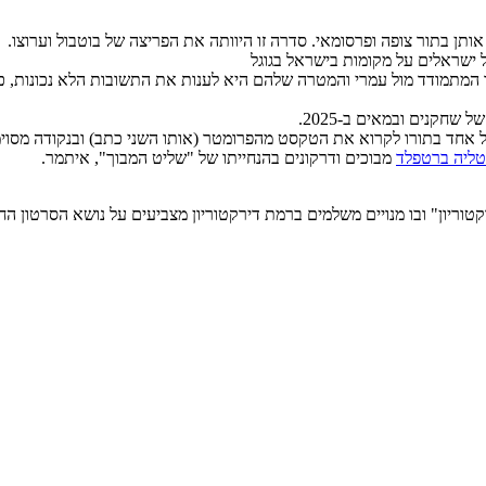
תן בתור צופה ופרסומאי. סדרה זו היוותה את הפריצה של בוטבול וערוצו.
 ישראלים על מקומות בישראל בגוגל
ר המתמודד מול עמרי והמטרה שלהם היא לענות את התשובות הלא נכונות, כ
ל שחקנים ובמאים ב-2025.
 אחד בתורו לקרוא את הטקסט מהפרומטר (אותו השני כתב) ובנקודה מסוי
טליה ברטפלד
מבוכים ודרקונים בהנחייתו של "שליט המבוך", איתמר.
טוריון" ובו מנויים משלמים ברמת דירקטוריון מצביעים על נושא הסרטון החו