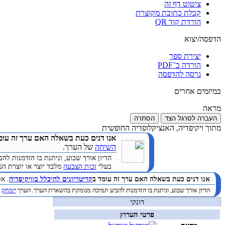
ציטוט דף זה
קבלת כתובת מקוצרת
הורדת קוד QR
הדפסה/יצוא
יצירת ספר
הורדה כ־PDF
גרסה להדפסה
במיזמים אחרים
מראה
העברה לסרגל הצד
הסתרה
מתוך ויקיפדיה, האנציקלופדיה החופשית
אנו דנים כעת בשאלה האם ערך זה עומ
השיחה
של הערך.
הדיון אורך שבוע, וניתנת בו הזדמנות 
בעלי
זכות הצבעה
מלבד יוצר או יוצרת הערך. (
אנו דנים כעת בשאלה האם ערך זה עומד ב
קריטריונים להיכלל בוויקיפדיה
. א
הדיון אורך שבוע, וניתנת בו הזדמנות להביע תמיכה מנומקת בהשארת הערך. הערך
יימחק
ב
דונקי
פרטי הערוץ