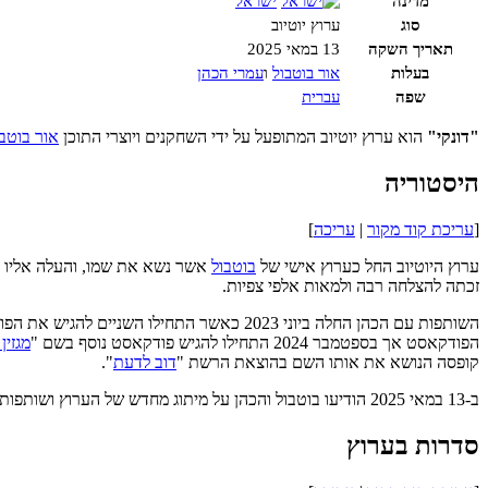
מדינה
ישראל
סוג
ערוץ יוטיוב
תאריך השקה
13 במאי 2025
בעלות
אור בוטבול
ו
עמרי הכהן
שפה
עברית
"דונקי"
הוא ערוץ יוטיוב המתופעל על ידי השחקנים ויוצרי התוכן
אור בוטבו
היסטוריה
[
עריכת קוד מקור
|
עריכה
]
ערוץ היוטיוב החל כערוץ אישי של
בוטבול
זכתה להצלחה רבה ולמאות אלפי צפיות.
השותפות עם הכהן החלה ביוני 2023 כאשר התחילו השניים להגיש את הפודקאסט "
הפודקאסט אך בספטמבר 2024 התחילו להגיש פודקאסט נוסף בשם "
מגזין
קופסה הנושא את אותו השם בהוצאת הרשת "
דוב לדעת
".
ב-13 במאי 2025 הודיעו בוטבול והכהן על מיתוג מחדש של הערוץ ושותפות. מאז השניים מעלים סרטונים ממספר סדרות בימים שני וחמישי ובימי שישי מעלים פרק חדש של הפודקאסט "
סדרות בערוץ