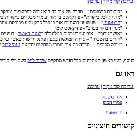
[
עריכת קוד מקור
|
עריכה
]
"ביקורת פרסומות" – סדרה של אור בה הוא צופה בפרסומות ומבקר או
"מתחת לכל ביקורת" - פודקאסט בו אור ועומרי מבקרים ביקורות של
"
חרטטוני!
" – שעשועון בהנחיית אור בו בכל פרק מגיע מפורסם אח
"מגזין הבוקר בערב" - פודקאסט קומי
"אושר צרוף" – אור ועמרי צופים בטלנובלה "
לגעת באושר
" בעיניים ש
"חורים בהשכלה" – סדרה המוגשת בסגנון פאנל חדשות כאשר על כל
"מורה מבוכים" – סדרה בה אור ועמרי משחקים יחד עם
נעמי לבוב
ו
בנוסף, בימי ראשון האחרונים בכל חודש מתקיים
שידור לייב
בשם "לייב דירק
ראו גם
[
עריכת קוד מקור
|
עריכה
]
אור בוטבול
עמרי הכהן
חרטטוני!
קישורים חיצוניים