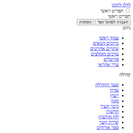
לדלג לתוכן
תפריט ראשי
תפריט ראשי
העברה לסרגל הצד
הסתרה
ניווט
עמוד ראשי
ברוכים הבאים
שינויים אחרונים
ערכים מומלצים
פורטלים
ערך אקראי
קהילה
שער הקהילה
עזרה
ייעוץ
מזנון
כיכר העיר
חדשות
לוח מודעות
יצירת קשר
ספר אורחים