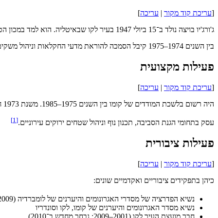
[
עריכת קוד מקור
|
עריכה
]
ג'ורג'יו בויצה נולד ב־15 ביולי 1947 בעיר לקו שבאיטליה. הוא למד במכון הטכני למדידות "G. Parini", ובהמשך סיים תואר במדעי החקלאות באוניברסיטת מילאנו בשנת 1971. בשנת 1973 קיבל הסמכה מקצועית כאגרונום.
בין השנים 1974–1975 קיבל הסמכה להוראת מדעי החקלאות וניהול משקים. שירת בצבא האיטלקי בבית הספר הצבאי האלפיני באאוסטה, שם שימש כסגן מדריך.
פעילות מקצועית
[
עריכת קוד מקור
|
עריכה
]
היה רשום בלשכת המודדים של קומו בין השנים 1975–1985. משנת 1973 חבר במסדר האגרונומים והיערנים של קומו, לקו וסונדריו. משנת 1985 רשום כמומחה טכני בבית המשפט של לקו.
]
1
[
עסק בתחומי הגנת הסביבה, תכנון נוף וניהול שטחים ירוקים עירוניים.
פעילות ציבורית
[
עריכת קוד מקור
|
עריכה
]
כיהן בתפקידים ציבוריים ואקדמיים שונים:
נשיא הפדרציה של מסדרי האגרונומים והיערנים של לומברדיה (2009–2013)
נשיא מסדר האגרונומים והיערנים של קומו, לקו וסונדריו
חבר מועצת העיר לקו (2001–2009; נבחר מחדש ב־2010)