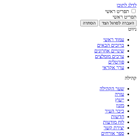
לדלג לתוכן
תפריט ראשי
תפריט ראשי
העברה לסרגל הצד
הסתרה
ניווט
עמוד ראשי
ברוכים הבאים
שינויים אחרונים
ערכים מומלצים
פורטלים
ערך אקראי
קהילה
שער הקהילה
עזרה
ייעוץ
מזנון
כיכר העיר
חדשות
לוח מודעות
יצירת קשר
ספר אורחים