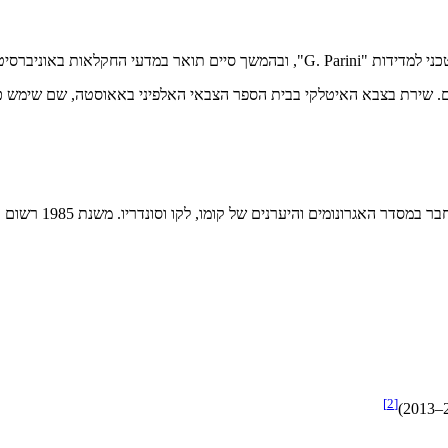
]
2
[