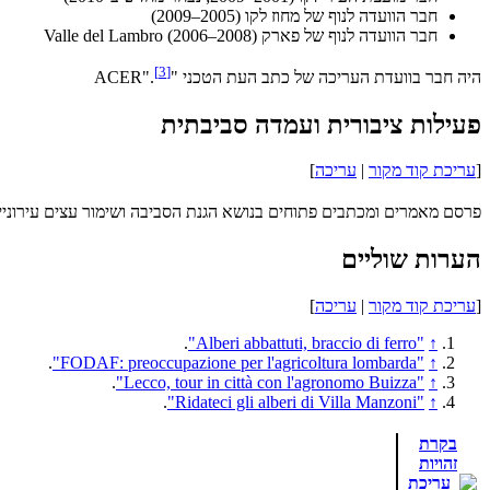
חבר הוועדה לנוף של מחוז לקו (2005–2009)
חבר הוועדה לנוף של פארק Valle del Lambro (2006–2008)
[
3
]
היה חבר בוועדת העריכה של כתב העת הטכני "ACER".
פעילות ציבורית ועמדה סביבתית
[
עריכת קוד מקור
|
עריכה
]
פרסם מאמרים ומכתבים פתוחים בנושא הגנת הסביבה ושימור עצים עירוניי
הערות שוליים
[
עריכת קוד מקור
|
עריכה
]
.
"Alberi abbattuti, braccio di ferro"
↑
.
"FODAF: preoccupazione per l'agricoltura lombarda"
↑
.
"Lecco, tour in città con l'agronomo Buizza"
↑
.
"Ridateci gli alberi di Villa Manzoni"
↑
בקרת
זהויות