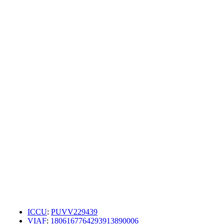
ICCU
:
PUVV229439
VIAF
:
1806167764293913890006