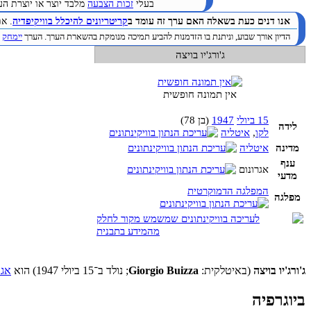
בעלי
זכות הצבעה
מלבד יוצר או יוצרת הערך. (
אנו דנים כעת בשאלה האם ערך זה עומד ב
קריטריונים להיכלל בוויקיפדיה
. א
הדיון אורך שבוע, וניתנת בו הזדמנות להביע תמיכה מנומקת בהשארת הערך. הערך
יימחק
ב
ג'ורג'יו בויצה
אין תמונה חופשית
15 ביולי
1947
(בן
78)
לידה
לקו
,
איטליה
מדינה
איטליה
ענף
אגרונום
מדעי
המפלגה הדמוקרטית
מפלגה
ג'ורג'יו בויצה
(באיטלקית:
Giorgio Buizza
; נולד ב־15 ביולי 1947) הוא
אגר
ביוגרפיה