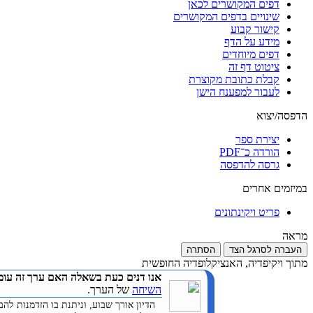
דפים המקושרים לכאן
שינויים בדפים המקושרים
קישור קבוע
מידע על הדף
דפים מיוחדים
ציטוט דף זה
קבלת כתובת מקוצרת
לעבור למפענח הישן
הדפסה/יצוא
יצירת ספר
הורדה כ־PDF
גרסה להדפסה
במיזמים אחרים
פריט ויקינתונים
מראה
העברה לסרגל הצד
הסתרה
מתוך ויקיפדיה, האנציקלופדיה החופשית
אנו דנים כעת בשאלה האם ערך זה עומ
השיחה
של הערך.
הדיון אורך שבוע, וניתנת בו הזדמנות 