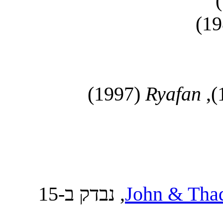
(1997)
Ryafan
John & Tha
, British Champions Series, נבדק ב-15