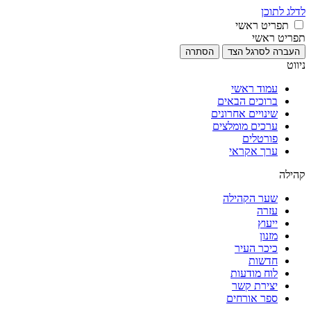
לדלג לתוכן
תפריט ראשי
תפריט ראשי
העברה לסרגל הצד
הסתרה
ניווט
עמוד ראשי
ברוכים הבאים
שינויים אחרונים
ערכים מומלצים
פורטלים
ערך אקראי
קהילה
שער הקהילה
עזרה
ייעוץ
מזנון
כיכר העיר
חדשות
לוח מודעות
יצירת קשר
ספר אורחים