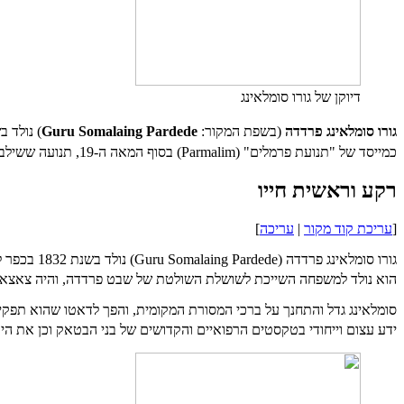
דיוקן של גורו סומלאינג
גורו סומלאינג פרדדה
(בשפת המקור:
Guru Somalaing Pardede
) נולד בשנת 1832 ופעל כמנהיג דתי, יו
כמייסד של "תנועת פרמלים" (
Parmalim
) בסוף המאה ה-19, תנועה ששילבה בין אמונות בטאק מסורתיות לבין אמונות נוצריות במטרה להתנגד לשלטון הקולוניאלי ההולנדי ולמיסיון הנוצרי.
רקע וראשית חייו
[
עריכת קוד מקור
|
עריכה
]
גורו סומלאינג פרדדה (
Guru Somalaing Pardede
) נולד בשנת 1832 בכפר לומבאן ג'אבי-ג'אבי (
הוא נולד למשפחה השייכת לשושלת השולטת של שבט
פרדדה, והיה צאצא 
סומלאינג גדל והתחנך על ברכי המסורת המקומית, והפך לדאטו
שהוא תפקיד
ידע עצום וייחודי בטקסטים הרפואיים והקדושים של בני הבטאק וכן את ה