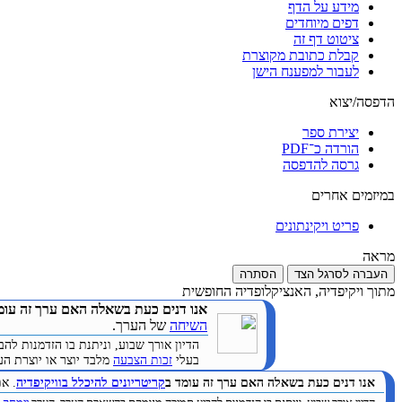
מידע על הדף
דפים מיוחדים
ציטוט דף זה
קבלת כתובת מקוצרת
לעבור למפענח הישן
הדפסה/יצוא
יצירת ספר
הורדה כ־PDF
גרסה להדפסה
במיזמים אחרים
פריט ויקינתונים
מראה
העברה לסרגל הצד
הסתרה
מתוך ויקיפדיה, האנציקלופדיה החופשית
אנו דנים כעת בשאלה האם ערך זה עומ
השיחה
של הערך.
הדיון אורך שבוע, וניתנת בו הזדמנות 
בעלי
זכות הצבעה
מלבד יוצר או יוצרת הערך. (
אנו דנים כעת בשאלה האם ערך זה עומד ב
קריטריונים להיכלל בוויקיפדיה
. א