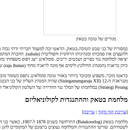
מגורים של טובה בטאק
במסורת של בני שבט הטובה-בטאק, הדאטו זכה למעמד חברתי ודתי גבוה ביו
ולהעצים את סמכותו ומנהיגותו הרוחנית והפוליטית (
sahala
). החברה המקומ
יציאה למלחמה נגד כפרים ושבטים יריבים. סומלאינג ייצג דפוס משפחתי מ
כיהן כראג'ה (המנהיג החילוני) ולימים אף מונה לראג'ה מחוזי (
raja ihutan
) ש
כדאטו מוכר, משפיע ומכובד ביותר באזור טובה
מנגראג'ה ה-12 (
Sisingamangaraja XII
) שהיה המנהיג העליון של בני הב
Strategi Perang
) במלחמתו של המלך נגד החדירה של השלטון הקולוניאלי הה
מלחמת בטאק וההתנגדות לקולוניאליזם
[
עריכת קוד מקור
|
עריכה
]
מלחמת בטאק (
Batakoorlog
) התרחשה בשנים 
לשטחיהם. שורשי ההתנגדות והמלחמה נעוצים ברצונם של המקומיים להגן על