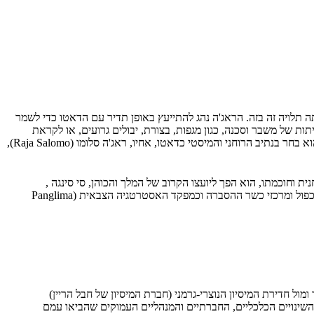
 תלויה זה בזה. הראג'ה נהג להתייעץ באופן תדיר עם הדאטו כדי לשמר
תות של משבר וסכנה, כגון מגפות, בצורת, יבולים גרועים, או לקראת
חר בנתיב הרוחני והמיסטי כדאטו, אחיו, ראג'ה סלומו (
Raja Salomo
),
, סומלאינג נתפס כשומר מובהק של התרבות והמסורת המקורית של בני הטובה-בטאק. בשל סמכותו הרוחנית וחוכמתו, הוא הפך ליועצו הקרוב של המלך והכוהן, סי סינגה
 כפול ומרכזי כשר ההסברה וכמפקד האסטרטגיה הצבאית (
Panglima
 של הולנד ומול חדירת המיסיון הנוצרי-גרמני (חברת המיסיון של חבל הריין)
השינויים הכלכליים, החברתיים והמנהליים העמוקים שהביאו עמם