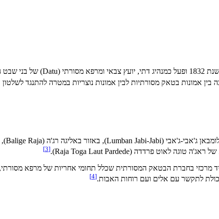
עץ צבאי ומרפא מסורתי (
Datu
) של בני שבט 
Lumban Jabi-Jabi
), באזור באליגה רג'ה (
Balige Raja
),
]
3
[
של ראג'ה טוגה לאוט פרדדה (
Raja Toga Laut Pardede
).
 מרכזי בחברת הבטאק המסורתית שכלל תחומי אחריות של מרפא מסורתי, ר
]
4
[
יכולת לתקשר עם אלים ועם רוחות האבות.