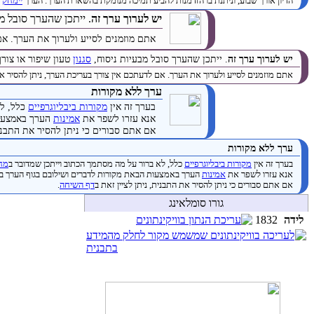
הדיון אורך שבוע, וניתנת בו הזדמנות להביע תמיכה מנומקת בהשארת הערך. הערך
יימחק
ב
יש לערוך ערך זה
. ייתכן שהערך סובל מ
אתם מוזמנים לסייע ולערוך את הערך. אם
יש לערוך ערך זה
. ייתכן שהערך סובל מבעיות ניסוח,
סגנון
טעון שיפור או צור
אתם מוזמנים לסייע ולערוך את הערך. אם לדעתכם אין צורך בעריכת הערך, ניתן להסיר א
ערך ללא מקורות
בערך זה אין
מקורות ביבליוגרפיים
כלל, לא
אנא עזרו לשפר את
אמינות
הערך באמצעות
אם אתם סבורים כי ניתן להסיר את התבנית
ערך ללא מקורות
בערך זה אין
מקורות ביבליוגרפיים
כלל, לא ברור על מה מסתמך הכתוב וייתכן שמדובר ב
מחק
אנא עזרו לשפר את
אמינות
הערך באמצעות הבאת מקורות לדברים ושילובם בגוף הערך ב
אם אתם סבורים כי ניתן להסיר את התבנית, ניתן לציין זאת ב
דף השיחה
.
גורו סומלאינג
לידה
1832