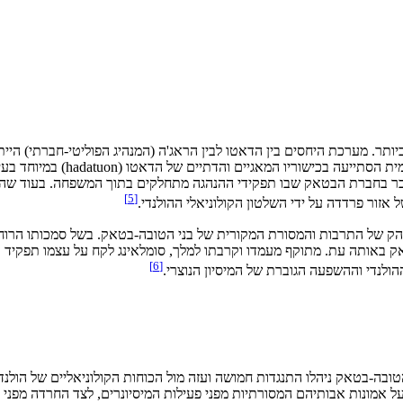
תר. מערכת היחסים בין הדאטו לבין הראג'ה (המנהיג הפוליטי-חברתי) הייתה
ית הסתייעה בכישוריו המאגיים והדתיים של הדאטו (
hadatuon
) במיוחד בעי
וכר בחברת הבטאק שבו תפקידי ההנהגה מתחלקים בתוך המשפחה. בעוד שהוא ב
]
5
[
ל אזור פרדדה על ידי השלטון הקולוניאלי ההולנדי.
טאק באותה עת. מתוקף מעמדו וקרבתו למלך, סומלאינג לקח על עצמו תפקיד
]
6
[
ולנדי וההשפעה הגוברת של המיסיון הנוצרי.
1878 ל-1907, כאשר בני הטובה-בטאק ניהלו התנגדות חמושה ועזה מול הכוחות הקולוניאליים
 אמונות אבותיהם המסורתיות מפני פעילות המיסיונרים, לצד החרדה מפני 