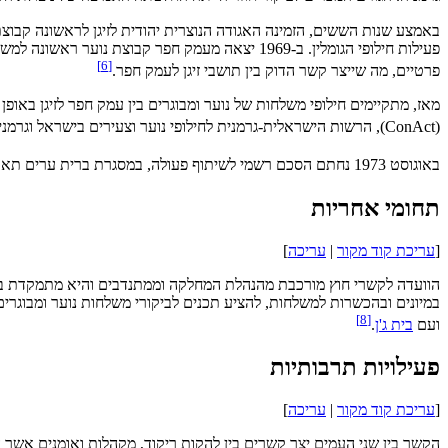
באמצע שנות הששים, הזמינה האגודה הנוצרית יהודית לזיגן לראשונה קבוצ
פעילות חילופי הגומלין. ב-1969 יצאה מעמק חפר קבוצת נוער ראשונה למשך חודש, בו ביקרה בארצות שכנות והכירה את חבל זיגן מקרוב. חברי המשלחת גרו ב
]
6
[
פרטיים, מה שייצר קשר הדוק בין תושבי זיגן לעמק חפר.
מאז, מתקיימים חילופי משלחות של נוער ומבוגרים בין עמק חפר לזיגן באו
(ConAct), הרשות הישראלית-גרמנית לחילופי נוער וצעירים בישראל וגרמניה. כך התפתחו קשרי ידידות אשר הפכו את עמק חפר וישראל לידידי אמת של חבל זיגן וגרמניה.
באוגוסט 1973 נחתם הסכם רשמי לשיתוף פעולה, במסגרת ברית ערים תאומות, מה שהעניק לקשר מעמד רשמי ומחייב.
תחומי אחריות
[
עריכת קוד מקור
|
עריכה
]
הוועדה לקשרי חוץ מורכבת מהנהלת המחלקה וממתנדבים והיא מתמקדת בשימור,
]
8
[
ועם
בית ג'ן
.
פעילויות תרבותיות
[
עריכת קוד מקור
|
עריכה
]
הקשר בין שני העמים יצר קשרים בין להקות ריקוד, מקהלות ואומנים אשר ה