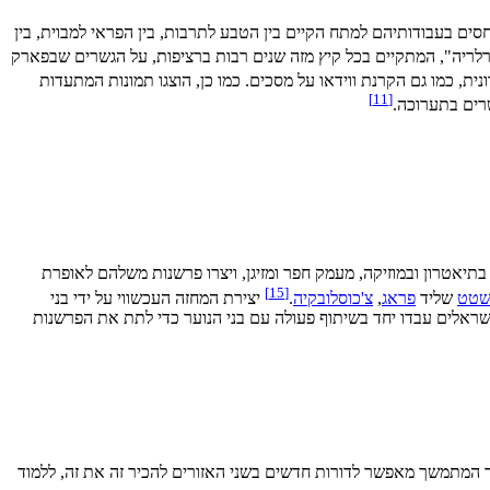
ירונית זיגן תערוכה קבוצתית הכוללת יצירות בדפוס דיגיטלי של 24 אמנים ישראלים, המתייחסים בעבודותיהם למתח הקיים בין הטבע לתרבות, בין הפראי למבוית, בין
רלריה", המתקיים בכל קיץ מזה שנים רבות ברציפות, על הגשרים שבפארק
ית, כמו גם הקרנת ווידאו על מסכים. כמו כן, הוצגו תמונות המתעדות
]
11
[
רים בתערוכה.
בתיאטרון ובמוזיקה, מעמק חפר ומזיגן, ויצרו פרשנות משלהם לאופרת
]
15
[
נשטט
שליד
פראג
,
צ'כוסלובקיה
.
יצירת המחזה העכשווי על ידי בני
 וישראלים עבדו יחד בשיתוף פעולה עם בני הנוער כדי לתת את הפרשנות
שר המתמשך מאפשר לדורות חדשים בשני האזורים להכיר זה את זה, ללמוד