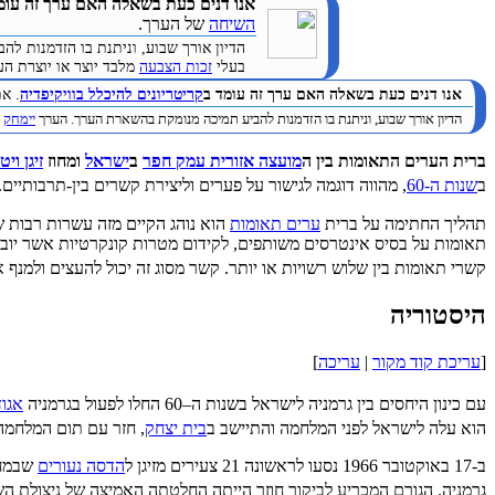
אנו דנים כעת בשאלה האם ערך זה עומ
השיחה
של הערך.
הדיון אורך שבוע, וניתנת בו הזדמנות 
בעלי
זכות הצבעה
מלבד יוצר או יוצרת הערך. (
אנו דנים כעת בשאלה האם ערך זה עומד ב
קריטריונים להיכלל בוויקיפדיה
. א
הדיון אורך שבוע, וניתנת בו הזדמנות להביע תמיכה מנומקת בהשארת הערך. הערך
יימחק
ב
ברית הערים התאומות בין ה
מועצה אזורית עמק חפר
ב
ישראל
ומחוז
זיגן ויט
ב
שנות ה-60
, מהווה דוגמה לגישור על פערים וליצירת קשרים בין-תרבותיים.
תהליך החתימה על ברית
ערים תאומות
הוא נוהג הקיים מזה עשרות רבות של
תאומות על בסיס אינטרסים משותפים, לקידום מטרות קונקרטיות אשר יוביל
קשרי תאומות בין שלוש רשויות או יותר. קשר מסוג זה יכול להעצים ולמנ
היסטוריה
[
עריכת קוד מקור
|
עריכה
]
עם כינון היחסים בין גרמניה לישראל בשנות ה–60 החלו לפעול בגרמניה
אגוד
הוא עלה לישראל לפני המלחמה והתיישב ב
בית יצחק
, חזר עם תום המלחמה 
ב-17 באוקטובר 1966 נסעו לראשונה 21 צעירים מזיגן ל
הדסה נעורים
שבמחוז
גרמניה. הגורם המכריע לביקור חוזר הייתה החלטתה האמיצה של ניצולת ה