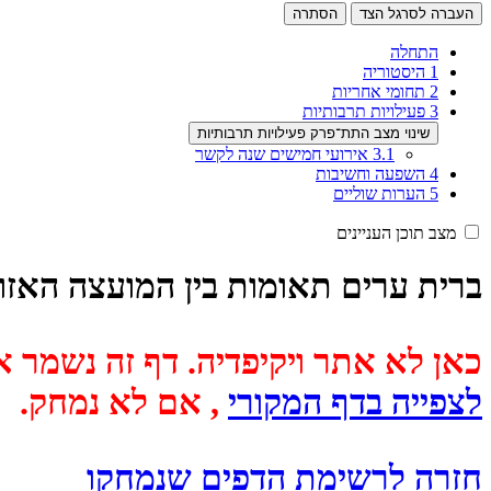
העברה לסרגל הצד
הסתרה
התחלה
1
היסטוריה
2
תחומי אחריות
3
פעילויות תרבותיות
שינוי מצב התת־פרק פעילויות תרבותיות
3.1
אירועי חמישים שנה לקשר
4
השפעה וחשיבות
5
הערות שוליים
מצב תוכן העניינים
ברית ערים תאומות בין המועצה האזורי
כאן לא אתר ויקיפדיה. דף זה נשמר אוטומטית מכיוון שבתאריך
לצפייה בדף המקורי
, אם לא נמחק.
חזרה לרשימת הדפים שנמחקו