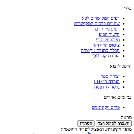
כללי
דפים המקושרים לכאן
שינויים בדפים המקושרים
דפים מיוחדים
קישור קבוע
מידע על הדף
ציטוט הדף הזה
קבלת כתובת מקוצרת
הורדת קוד QR
הדפסה/יצוא
יצירת ספר
הורדה כ־PDF
גרסה להדפסה
במיזמים אחרים
פריט ויקינתונים
מראה
העברה לסרגל הצד
הסתרה
מתוך ויקיפדיה, האנציקלופדיה החופשית