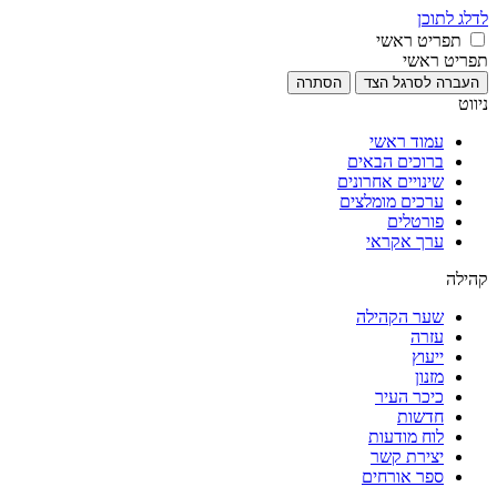
לדלג לתוכן
תפריט ראשי
תפריט ראשי
העברה לסרגל הצד
הסתרה
ניווט
עמוד ראשי
ברוכים הבאים
שינויים אחרונים
ערכים מומלצים
פורטלים
ערך אקראי
קהילה
שער הקהילה
עזרה
ייעוץ
מזנון
כיכר העיר
חדשות
לוח מודעות
יצירת קשר
ספר אורחים