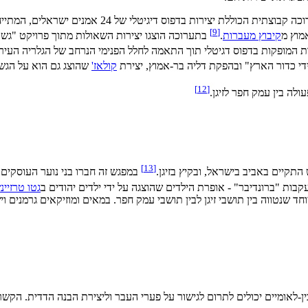
בקיץ 2013, במלאת שלושים שנים לקשר, נפתחה בגלריה הע
]
9
[
מוץ מ
קיבוץ מעברות
.
בתערוכה הוצגו יצירות השאולות מתוך פרויקט "גש
ות המופקות בדפוס דגיטלי תוך התאמה לחלל הפנימי הנרחב של הגלריה העירונ
ידי כדור הארץ" ובהפקת דליה בר-אמוץ, יצירת
קולאז'
שהוצג גם הוא על הגש
]
12
[
]
13
[
במפגש זה חברו בני נוער העוסקים 
קבות "ברונדיבר" - אופרת הילדים שהוצגה על ידי ילדים יהודים ב
גטו טרזיי
וחד שנטווה בין תושבי זיגן לבין תושבי עמק חפר. במאים ומוזיקאים גרמנים
בין-לאומיים יכולים לתרום לגישור על פערי העבר וליצירת הבנה הדדית. הק