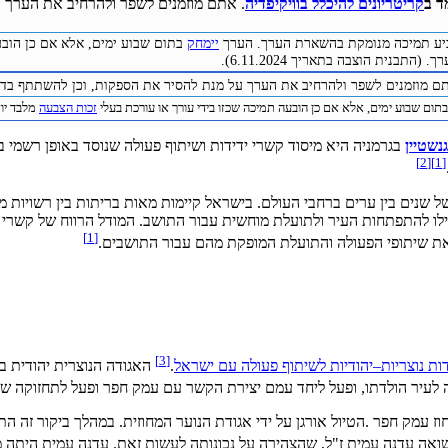
ד ב
קריטריונים להיכלל בוויקיפדיה
. אתם מוזמנים לשפר ולהרחיב את הערך ע
להביע תמיכה מנומקת בהשארת הערך. הערך
יימחק
בתום שבוע ימים, אלא אם כן הובע
התבנית הוצבה בתאריך 6.11.2024).
תם מוזמנים לשפר ולהרחיב את הערך על מנת להסיר את הספקות, וכן להשתתף בדיו
תום שבוע ימים, אלא אם כן הובעה תמיכה שכזו בידי עורך או עורכת בעלי
זכות הצבעה
מלבד יוצר 
גנשטיין
בגרמניה היא מיסוד קשרי ידידות ושיתוף פעולה שנוסד באופן רשמי 
]
2
[
]
1
[
 שנים בין ערים ברחבי העולם. בישראל קיימות מאות בריתות בין רשויות מ
ו להתפתחות העיר ולתועלת מוחשית עבור התושב. המודל הרווח של קשרי תא
]
1
[
ף את שיתופי הפעולה והתועלת המופקת מהם עבור התושבים.
]
3
[
ות נוצריות–יהודיות לשיתוף פעולה עם ישראל
.
האגודה הנוצרית יהודית בז
לעיר הולדתו, ופעל ליחד עמם יצירת הקשר עם עמק חפר ופעל לתחזוקה שלו
 עמק חפר .הטיול אורגן על ידי אגודת הנוער המחוזית. במהלך ביקור זה הת
שואה עדנה עמית ז"ל, שהצהירה על נכונותה לעשות זאת. עדנה עמית היתה