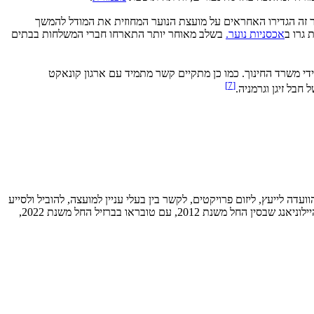
ור זה הגדירו האחראים על מועצת הנוער המחוזית את המודל להמשך
אכסניות נוער.
בשלב מאוחר יותר התארחו חברי המשלחות בבתים
ידי משרד החינוך. כמו כן מתקיים קשר מתמיד עם ארגון קונאקט
]
7
[
ה לייעץ, ליזום פרויקטים, לקשר בין בעלי עניין למועצה, להוביל ולסייע
במיונים ובהכשרות למשלחות, להציע תכנים לביקורי משלחות נוער ומבוגרים ולנהל וללוות משלחות. המועצה מקיימת קשרי ברית ערים תאומות גם עם היילוניאנג שבסין החל משנת 2012, עם טובראו בברזיל החל משנת 2022,