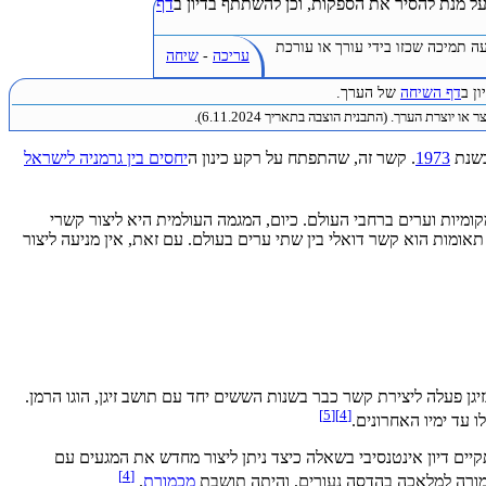
ל מנת להסיר את הספקות, וכן להשתתף בדיון ב
דף
ה תמיכה שכזו בידי עורך או עורכת
עריכה
-
שיחה
ן ב
דף השיחה
של הערך.
או יוצרת הערך. (התבנית הוצבה בתאריך 6.11.2024).
בשנת
1973
. קשר זה, שהתפתח על רקע כינון ה
יחסים בין גרמניה לישראל
קומיות וערים ברחבי העולם. כיום, המגמה העולמית היא ליצור קשרי
ומות הוא קשר דואלי בין שתי ערים בעולם. עם זאת, אין מניעה ליצור
יגן פעלה ליצירת קשר כבר בשנות הששים יחד עם תושב זיגן, הוגו הרמן.
]
5
[
]
4
[
 עד ימיו האחרונים.
קיים דיון אינטנסיבי בשאלה כיצד ניתן ליצור מחדש את המגעים עם
]
4
[
 מורה למלאכה בהדסה נעורים, והיתה תושבת
מכמורת
.