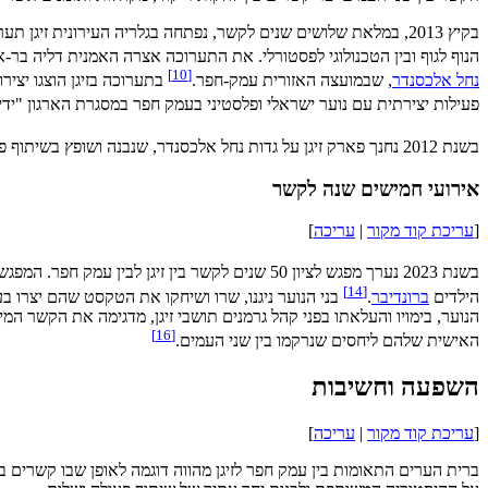
הנוף לגוף ובין הטכנולוגי לפסטורלי. את התערוכה אצרה האמנית דליה בר-א
]
10
[
נחל אלכסנדר
, שבמועצה האזורית עמק-חפר.
בתערוכה בזיגן הוצגו יציר
פעילות יצירתית עם נוער ישראלי ופלסטיני בעמק חפר במסגרת הארגון "יד
בשנת 2012 נחנך פארק זיגן על גדות נחל אלכסנדר, שנבנה ושופץ בשיתוף פעולה בין עמק חפר לזיגן.
אירועי חמישים שנה לקשר
[
עריכת קוד מקור
|
עריכה
]
בשנת 2023 נערך מפגש לציון 50 שנים לקשר בין זיגן לבין עמק חפר. המפגש התקיים באביב בישראל, ובקיץ בזיגן.
]
14
[
הילדים
ברונדיבר
.
בני הנוער ניגנו, שרו ושיחקו את הטקסט שהם יצרו בע
הנוער, בימויו והעלאתו בפני קהל גרמנים תושבי זיגן, מדגימה את הקשר המי
]
16
[
האישית שלהם ליחסים שנרקמו בין שני העמים.
השפעה וחשיבות
[
עריכת קוד מקור
|
עריכה
]
ברית הערים התאומות בין עמק חפר לזיגן מהווה דוגמה לאופן שבו קשרים 