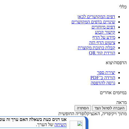
כללי
דפים המקושרים לכאן
שינויים בדפים המקושרים
דפים מיוחדים
קישור קבוע
מידע על הדף
ציטוט הדף הזה
קבלת כתובת מקוצרת
הורדת קוד QR
הדפסה/יצוא
יצירת ספר
הורדה כ־PDF
גרסה להדפסה
במיזמים אחרים
מראה
העברה לסרגל הצד
הסתרה
מתוך ויקיפדיה, האנציקלופדיה החופשית
אנו דנים כעת בשאלה האם ערך זה עומ
השיחה
של הערך.