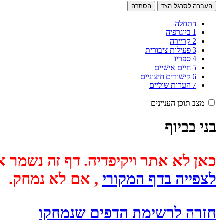
העברה לסרגל הצד
הסתרה
התחלה
1
ביוגרפיה
2
קריירה
3
פעילות ציבורית
4
ספריו
5
חיים אישיים
6
קישורים חיצוניים
7
הערות שוליים
מצב תוכן העניינים
בני בביוף
כאן לא אתר ויקיפדיה. דף זה נשמר אוטומטית מכיוון שבתאריך
לצפייה בדף המקורי
, אם לא נמחק.
חזרה לרשימת הדפים שנמחקו