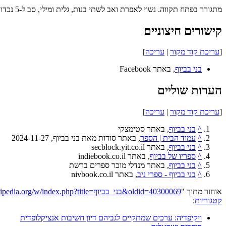
מתגורר בפתח תקווה. נשוי לאפרת ואב לשתי בנות, גלית ומילי, סב ל-5 נכדות.
קישורים חיצוניים
[
עריכת קוד מקור
|
עריכה
]
בני בביוף
, באתר Facebook
הערות שוליים
[
עריכת קוד מקור
|
עריכה
]
^
בני בביוף
, באתר סטימצקי
^
עמוד הבית | הספר
, באתר סודות מאת בני בביוף, ‏2024-11-27
^
בני בביוף
, באתר secblock.yit.co.il
^
ספריו של בביוף
, באתר indiebook.co.il
^
בני בביוף
, באתר מנדלי מוכר ספרים ברשת
^
בני בביוף - ספרי ניב
, באתר nivbook.co.il
אוחזר מתוך "
https://he.wikipedia.org/w/index.php?title=בני_בביוף&oldid=40300069
קטגוריות
:
ויקיפדיה: ערכים שמתקיים לגביהם דיון חשיבות אנציקלופדית