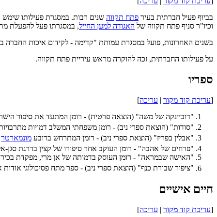
[
עריכת קוד מקור
|
עריכה
]
בביוף פעיל חברתית בעיר
פתח תקווה
שנים רבות. במסגרת פעילותו שימש כ
וכיו"ר סניף פתח תקווה של
האגודה למען החייל
, במסגרתו פעל להפעלת מתנד
בשנים האחרונות, פועל במסגרת עמותת "קדימה - לקידום איכות החברה בי
על פעילותו החברתית, זכה להוקרה מראש עיריית פתח תקווה.
ספריו
[
עריכת קוד מקור
|
עריכה
]
"דוביינקה של משה" (הוצאה פרטית) - רומן המתעד את סיפור הישר
"סודות" (הוצאת ספרי ניב) - רומן משפחתי המשלב דמויות מתרבויות
"אבלין בפריז" (הוצאת ספרי ניב) - רומן המתרחש ברובע
מונמארטר
ב
"פרחים של אהבה" - רומן העוקב אחר סיפורו של קצין בדרגת סגן-אלו
"האישה שבמראה" - רומן העוסק בדמותה של אן מרי, מפקדת בכירה
"ציפור שבורת כנף" (הוצאת ספרי ניב) - ספר מתח פסיכולוגי אודות
חיים אישיים
[
עריכת קוד מקור
|
עריכה
]