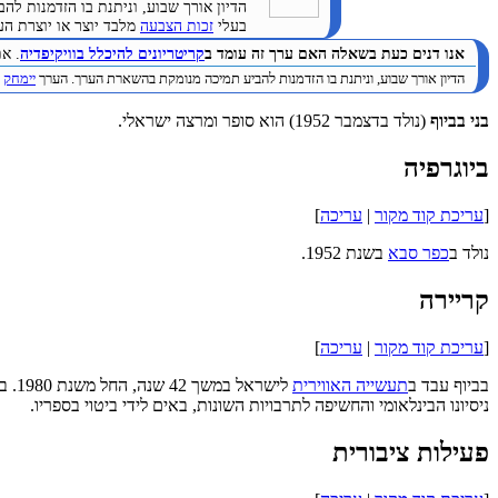
הדיון אורך שבוע, וניתנת בו הזדמנות 
בעלי
זכות הצבעה
מלבד יוצר או יוצרת הערך. (
אנו דנים כעת בשאלה האם ערך זה עומד ב
קריטריונים להיכלל בוויקיפדיה
. א
הדיון אורך שבוע, וניתנת בו הזדמנות להביע תמיכה מנומקת בהשארת הערך. הערך
יימחק
ב
בני בביוף
(נולד בדצמבר 1952) הוא סופר ומרצה ישראלי.
ביוגרפיה
[
עריכת קוד מקור
|
עריכה
]
נולד ב
כפר סבא
בשנת 1952.
קריירה
[
עריכת קוד מקור
|
עריכה
]
בביוף עבד ב
תעשייה האווירית
לישראל במשך 42 שנה, החל משנת 1980. בתפקידו האחרון בגוף זה, שימש כנציג הביקורת בחו"ל, תפקיד במסגרתו עבד לאורך שנים ב
ניסיונו הבינלאומי והחשיפה לתרבויות השונות, באים לידי ביטוי בספריו.
פעילות ציבורית