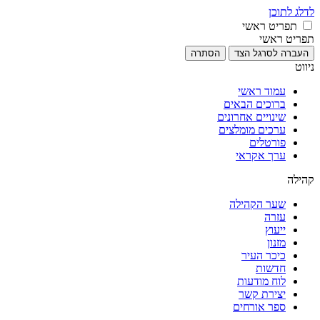
לדלג לתוכן
תפריט ראשי
תפריט ראשי
העברה לסרגל הצד
הסתרה
ניווט
עמוד ראשי
ברוכים הבאים
שינויים אחרונים
ערכים מומלצים
פורטלים
ערך אקראי
קהילה
שער הקהילה
עזרה
ייעוץ
מזנון
כיכר העיר
חדשות
לוח מודעות
יצירת קשר
ספר אורחים