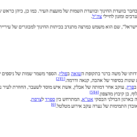
חבר בוועדת החינוך ובוועדת השמות של מועצת העיר. כמו כן, כיהן כראש 
בים ומזנון לחיילי
צה"ל
.
שראל", שם הוא משמש כמרצה מתנדב בכיתות החינוך למבוגרים של עיריית 
דותו של משה ברנר בתקופת ה
שואה
ב
פולין
. הספר משמר שמות של ניספים ש
]
2
[
]
1
[
 שונות בסיפור של אהבה, קנאה ודרמה.
פריז
, עוקב אחר דמותה של אבלין, אשת איש מוסד לשעבר, החוזרת לעיר נע
]
5
[
]
4
[
ף, בן קיבוץ מהצפון.
 בארגון הבדלני הבסקי
אט"א
, המתרחש בין
ספרד
ל
צרפת
.
]
6
[
 אובדן התמימות של נערה עקב אירוע מטלטל.