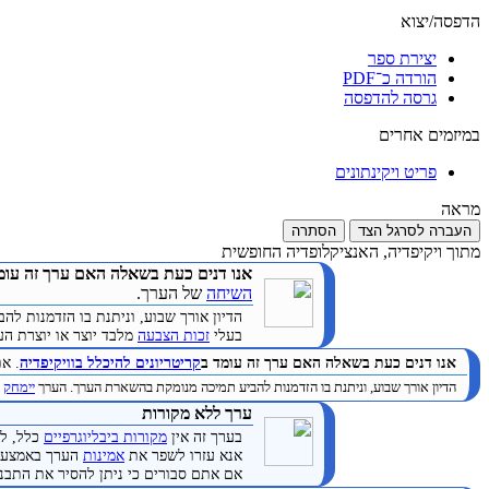
הדפסה/יצוא
יצירת ספר
הורדה כ־PDF
גרסה להדפסה
במיזמים אחרים
פריט ויקינתונים
מראה
העברה לסרגל הצד
הסתרה
מתוך ויקיפדיה, האנציקלופדיה החופשית
אנו דנים כעת בשאלה האם ערך זה עומ
השיחה
של הערך.
הדיון אורך שבוע, וניתנת בו הזדמנות 
בעלי
זכות הצבעה
מלבד יוצר או יוצרת הערך. (
אנו דנים כעת בשאלה האם ערך זה עומד ב
קריטריונים להיכלל בוויקיפדיה
. א
הדיון אורך שבוע, וניתנת בו הזדמנות להביע תמיכה מנומקת בהשארת הערך. הערך
יימחק
ב
ערך ללא מקורות
בערך זה אין
מקורות ביבליוגרפיים
כלל, לא
אנא עזרו לשפר את
אמינות
הערך באמצעות
אם אתם סבורים כי ניתן להסיר את התבנית