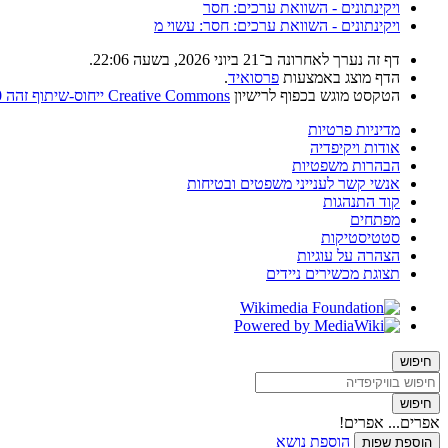
ויקינתונים - השוואת ערכים: חסר
ויקינתונים - השוואת ערכים: חסר: עשוי מ
דף זה נערך לאחרונה ב־21 ביוני 2026, בשעה 22:06.
הדף מוצג באמצעות
פרסואיד
.
הטקסט מוגש בכפוף לרישיון
Creative Commons ייחוס-שיתוף זהה 4.0
מדיניות פרטיות
אודות ויקיפדיה
הבהרות משפטיות
אנשי קשר לענייני משפטים ובטיחות
קוד התנהגות
מפתחים
סטטיסטיקות
הצהרה על עוגיות
תצוגת מכשירים ניידים
חיפוש
חיפוש
אפרים... אפרים!
הוספת נושא
הוספת שפות