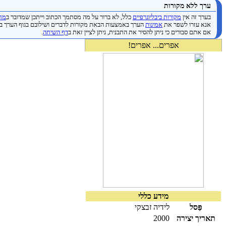
ערך ללא מקורות
בערך זה אין
מקורות ביבליוגרפיים
כלל, לא ברור על מה מסתמך הכתוב וייתכן שמדובר ב
מחק
אנא עזרו לשפר את
אמינות
הערך באמצעות הבאת מקורות לדברים ושילובם בגוף הערך ב
אם אתם סבורים כי ניתן להסיר את התבנית, ניתן לציין זאת ב
דף השיחה
.
אפרים... אפרים!
מידע כללי
פַּסל
לידיה זבצקי
תאריך יצירה
2000