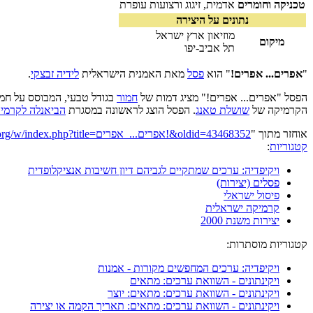
טכניקה וחומרים
אדמית, זיגוג ורצועות עופרת
נתונים על היצירה
מוזיאון ארץ ישראל
מיקום
תל אביב-יפו
"
אפרים... אפרים!
" הוא
פסל
מאת האמנית הישראלית
לידיה זבצקי
.
הפסל "אפרים... אפרים!" מציג דמות של
חמור
בגודל טבעי, המבוסס על חמו
הקרמיקה של
שושלת טאנג
. הפסל הוצג לראשונה במסגרת
הביאנלה לקרמי
אוחזר מתוך "
https://he.wikipedia.org/w/index.php?title=אפרים..._אפרים!&oldid=43468352
קטגוריות
:
ויקיפדיה: ערכים שמתקיים לגביהם דיון חשיבות אנציקלופדית
פסלים (יצירות)
פיסול ישראלי
קרמיקה ישראלית
יצירות משנת 2000
קטגוריות מוסתרות:
ויקיפדיה: ערכים המחפשים מקורות - אמנות
ויקינתונים - השוואת ערכים: מתאים
ויקינתונים - השוואת ערכים: מתאים: יוצר
ויקינתונים - השוואת ערכים: מתאים: תאריך הקמה או יצירה