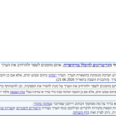
ד ב
קריטריונים להיכלל בוויקיפדיה
. אתם מוזמנים לשפר ולהרחיב את הערך ע
להביע תמיכה מנומקת בהשארת הערך. הערך
יימחק
בתום שבוע ימים, אלא אם כן הובע
התבנית הוצבה בתאריך 21.06.2026).
תם מוזמנים לשפר ולהרחיב את הערך על מנת להסיר את הספקות, וכן להשתתף בדיו
תום שבוע ימים, אלא אם כן הובעה תמיכה שכזו בידי עורך או עורכת בעלי
זכות הצבעה
מלבד יוצר 
 ברור על מה מסתמך הכתוב וייתכן שמדובר ב
מחקר מקורי
.
 הבאת מקורות לדברים ושילובם בגוף הערך בצורת
קישורים חיצוניים
ו
הערות שול
, ניתן לציין זאת ב
דף השיחה
.