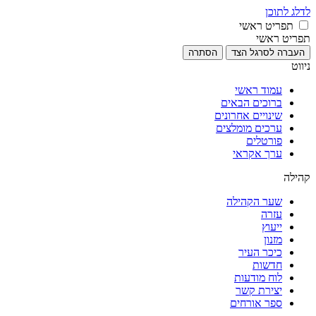
לדלג לתוכן
תפריט ראשי
תפריט ראשי
העברה לסרגל הצד
הסתרה
ניווט
עמוד ראשי
ברוכים הבאים
שינויים אחרונים
ערכים מומלצים
פורטלים
ערך אקראי
קהילה
שער הקהילה
עזרה
ייעוץ
מזנון
כיכר העיר
חדשות
לוח מודעות
יצירת קשר
ספר אורחים