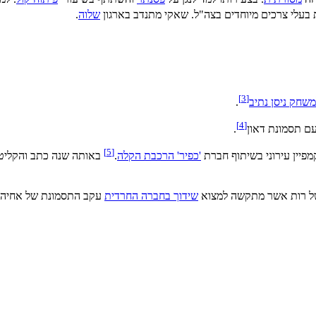
בעלי צרכים מיוחדים בצה"ל. שאקי מתנדב בארגון
שלוה
.
]
3
[
משחק ניסן נתיב
.
]
4
[
עם תסמונת דאון
.
]
5
[
פיין עירוני בשיתוף חברת
'כפיר' הרכבת הקלה
.
באותה שנה כתב והקליט א
של רות אשר מתקשה למצוא
שידוך בחברה החרדית
עקב התסמונת של אחיה.