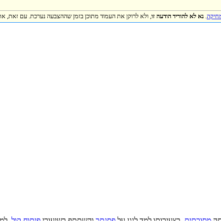
מחיקה
.
נא לא להוריד הודעה זו
, ולא לרוקן את העמוד מתוכן בזמן שההצבעה נערכת. עם זאת, את
חה
מסורתית
. בצעירותו למד לנגן על
פסנתר
והשתתף בשיעורי
פיתוח קול
. למ