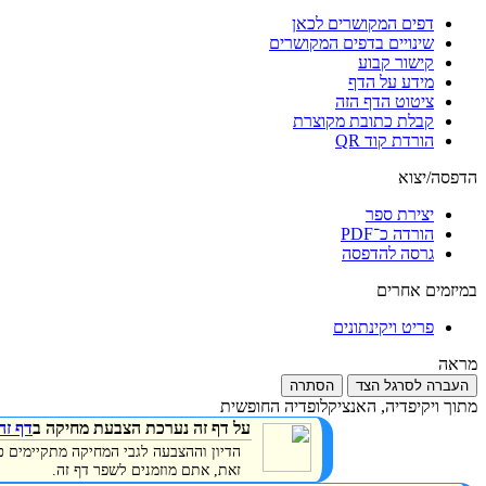
דפים המקושרים לכאן
שינויים בדפים המקושרים
קישור קבוע
מידע על הדף
ציטוט הדף הזה
קבלת כתובת מקוצרת
הורדת קוד QR
הדפסה/יצוא
יצירת ספר
הורדה כ־PDF
גרסה להדפסה
במיזמים אחרים
פריט ויקינתונים
מראה
העברה לסרגל הצד
הסתרה
מתוך ויקיפדיה, האנציקלופדיה החופשית
על דף זה נערכת הצבעת מחיקה ב
דף זה
הדיון וההצבעה לגבי המחיקה מתקיימים 
זאת, אתם מוזמנים לשפר דף זה.