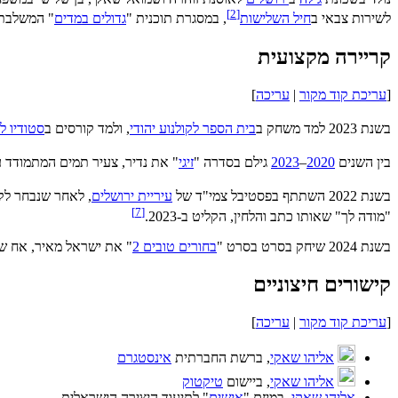
]
2
[
לשירות צבאי ב
חיל השלישות
, במסגרת תוכנית "
גדולים במדים
" המשלבת 
קריירה מקצועית
[
עריכת קוד מקור
|
עריכה
]
בשנת 2023 למד משחק ב
בית הספר לקולנוע יהודי
, ולמד קורסים ב
סטודיו ל
בין השנים
2020
–
2023
גילם בסדרה "
זיגי
" את נדיר, צעיר תמים המתמודד 
בשנת 2022 השתתף בפסטיבל צמי"ד של
עיריית ירושלים
, לאחר שנבחר לקמ
]
7
[
"מודה לך" שאותו כתב והלחין, הקליט ב-2023.
בשנת 2024 שיחק בסרט בסרט "
בחורים טובים 2
" את ישראל מאיר, אח 
קישורים חיצוניים
[
עריכת קוד מקור
|
עריכה
]
אליהו שאקי
, ברשת החברתית
אינסטגרם
אליהו שאקי
, ביישום
טיקטוק
אליהו שאקי
, במיזם "
אישים
" לתיעוד היצירה הישראלית