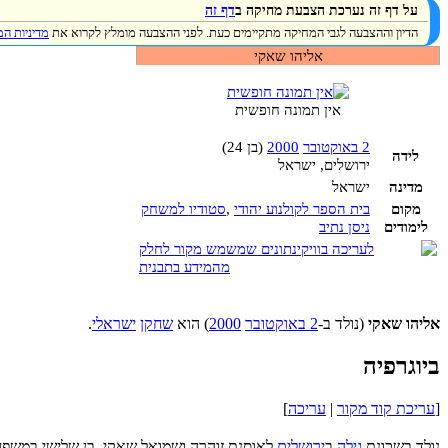
על דף זה נערכת הצבעת מחיקה ב
דף זה
הדיון וההצבעה לגבי המחיקה מתקיימים כעת. לפני ההצבעה מומלץ לקרוא את
מדיניות ה
אליהו שאקי
אין תמונה חופשית
2 באוקטובר
2000
(בן 24)
לידה
ירושלים, ישראל
מדינה
ישראל
מקום
בית הספר לקולנוע יהודי
,
סטודיו למשחק
לימודים
ניסן נתיב
אליהו שאקי
(נולד ב-
2 באוקטובר
2000
) הוא
שחקן
ישראלי
.
ביוגרפיה
[
עריכת קוד מקור
|
עריכה
]
נולד בשכונת
גילה
ב
ירושלים
לאוסנת זוהרה ושמואל שאקי, בן שלישי במשפ