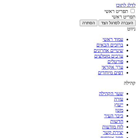
לדלג לתוכן
תפריט ראשי
תפריט ראשי
העברה לסרגל הצד
הסתרה
ניווט
עמוד ראשי
ברוכים הבאים
שינויים אחרונים
ערכים מומלצים
פורטלים
ערך אקראי
דפים מיוחדים
קהילה
שער הקהילה
עזרה
ייעוץ
מזנון
כיכר העיר
חדשות
לוח מודעות
יצירת קשר
ספר אורחים