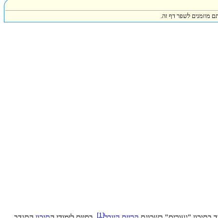
ם מוזמנים לשפר דף זה.
]
1
[
ד בתיכון "נעורים" בשכונת
קריית היובל
. בסיום לימודי ה
תיכון
התנדב