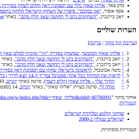
מתן פאר,
אליהו שאקי נולד עם תסמונת דאון וחולם לשחק בסדרות נ
אסף אופיר,
"אני כמוכם": סיפורו של השחקן הישראלי הלוקה בתסמו
יואב בירנברג,
"השחקנים נתנו לי תחושה שאני חלק מהם"
, באתר
et
הערות שוליים
[
עריכת קוד מקור
|
עריכה
]
^
אליהו שאקי המוכשר, שמשחק בסדרה "זיגי" ומוכיח לכולם שאין דב
^
יואב בירנברג,
"השחקנים נתנו לי תחושה שאני חלק מהם"
, באתר
^
יואב בירנברג,
"השחקנים נתנו לי תחושה שאני חלק מהם"
, באתר
^
משה אבוטבול,
לראשונה בישראל: שחקן עם תסמונת דאון בסדרת 
^
לראות את המיוחד בכל אחד: פסטיבל צמי"ד ה-14 יוצא לדרך | כל העיר
^
החיוך שלך - אליהו שאקי (קליפ רשמי)
, סרטון באתר
יוטיוב
, 10 במרץ 2022
^
מודה לך
, סרטון בערוץ "אליהו שאקי", באתר
יוטיוב
, 14 בספטמבר 2023
אוחזר מתוך "
https://he.wikipedia.org/w/index.php?title=אליהו_שאקי&oldid=40706091
קטגוריות
:
שחקני קולנוע וטלוויזיה ישראלים
ישראלים שנולדו ב-2000
קטגוריות מוסתרות: