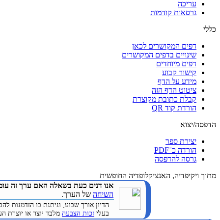
עריכה
גרסאות קודמות
כללי
דפים המקושרים לכאן
שינויים בדפים המקושרים
דפים מיוחדים
קישור קבוע
מידע על הדף
ציטוט הדף הזה
קבלת כתובת מקוצרת
הורדת קוד QR
הדפסה/יצוא
יצירת ספר
הורדה כ־PDF
גרסה להדפסה
מתוך ויקיפדיה, האנציקלופדיה החופשית
אנו דנים כעת בשאלה האם ערך זה עומ
השיחה
של הערך.
הדיון אורך שבוע, וניתנת בו הזדמנות 
בעלי
זכות הצבעה
מלבד יוצר או יוצרת הערך. (