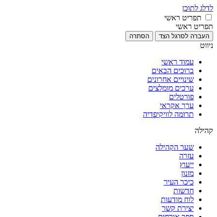
לדלג לתוכן
תפריט ראשי
תפריט ראשי
העברה לסרגל הצד
הסתרה
ניווט
עמוד ראשי
ברוכים הבאים
שינויים אחרונים
ערכים מומלצים
פורטלים
ערך אקראי
תרומה לוויקיפדיה
קהילה
שער הקהילה
עזרה
ייעוץ
מזנון
כיכר העיר
חדשות
לוח מודעות
יצירת קשר
ספר אורחים