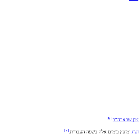
[6]
טון שבארה"ב
.
[7]
צוג
ומופץ בימים אלה בשפה העברית.