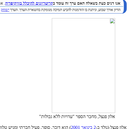
אנו דנים כעת בשאלה האם ערך זה עומד ב
קריטריונים להיכלל בוויקיפדיה
. א
הדיון אורך שבוע, וניתנת בו הזדמנות להביע תמיכה מנומקת בהשארת הערך. הערך
יימחק
ב
אלון פנצל, מחבר הספר "עדויות ללא גבולות"
אלון פנצל (נולד ב-
2 בינואר
2001
) הוא דובר, סופר, פעיל חברתי ומגיש טלוו