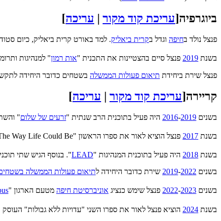
ביוגרפיה
[
עריכת קוד מקור
|
עריכה
]
פנצל נולד ב
חיפה
וגדל ב
קרית ביאליק
. למד באורט קרית ביאליק, כיום סטוד
בשנת
2019
פנצל סיים בהצטיינות את התכנית "
אות רמון
" למנהיגות ותרו
פנצל שירת ביחידת
תיאום פעולות הממשלה
בשטחים כדובר היחידה לתקשור
קריירה
[
עריכת קוד מקור
|
עריכה
]
בשנים
2019
-
2016
היה פעיל בתוכנית הרב שנתית "
זרעים של שלום
" והשת
בשנת
2017
פנצל הוציא לאור את ספרו הראשון "The Way Life Could Be" בשפה האנגלית.
בשנת
2018
היה פעיל בתוכנית המנהיגות "
LEAD
". בנוסף הגיש שתי תוכניו
בשנים
2022
-
2019
שירת כדובר היחידה ל
תיאום פעולות הממשלה בשטחים
בשנים
2023
-
2022
פנצל שימש כנציג
אוניברסיטת חיפה
מטעם הארגון "
pus
בשנת
2024
הוציא פנצל לאור את ספרו השני "עדויות ללא גבולות" העוסק 