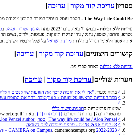
ספריו
[
עריכת קוד מקור
|
עריכה
]
The Way Life Could Be
- הספר עוסק בעתיד המזרח התיכון מנקודת מבט
עדויות ללא גבולות
- בבוקר 7 באוקטובר 2023 פתח
ארגון הטרור חמאס
ב
מ
נשרפו, נחתכו, שוספו, נחנקו, נורו ונדקרו תינוקות, פעוטות, ילדים, נשים
את האסון הלאומי הגדול בתולדות
מדינת ישראל
על שלל היבטיו השונים, ומ
קישורים חיצוניים
[
עריכת קוד מקור
|
עריכה
]
עדויות ללא גבולות
באתר ספרי ניב.
הערות שוליים
[
עריכת קוד מקור
|
עריכה
]
^
בתיה גלעדי,
"אין לי את הזכות לרכך את הזוועות שהאנשים האלה 
^
ספר העדויות הראשון על זוועות 7 באוקטובר: "חוו את התופת ונשארו כדי לספר"
^
שגיאות פרמטריות ב
תבנית:קישור כללי
פרמטרי חובה [ כותרת ] חסרים
{{{כותרת}}}
, באתר www.ort.org.il
^
The way life could be / Alon Penzel | ספר | Alon Penzel author | הספרייה הלאומית
^
23 דקות 12.04.2018 - תכנית מיוחדת ליום השואה
, cameraoncampus.org
2022-2023 Fellows – CAMERA on Campus
^