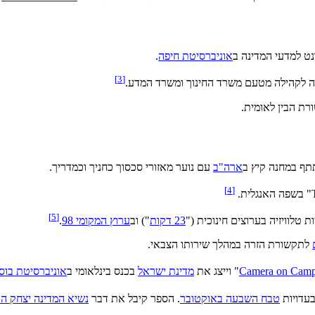
נט למדעי המדינה ב
אוניברסיטת חיפה
.
[3]
מה לקהילה מטעם משרד החינוך ומשרד המדע.
ת הבין לאומית.
תף במחנה קיץ ב
ארה"ב
עם נוער מאזורי סכסוך כחניך וכמדריך.
[4]
[5]
ת טלוויזיה בערוצים חינוכית ("
23 דקות
") וב
ערוץ המקומי 98
.
לתקשורת הזרה במהלך שירותו הצבאי.
Camera on Cam
" וייצג את
מדינת ישראל
בכנס בינלאומי ב
אוניברסיטת בוס
בעדויות
טבח השבעה באוקטובר
. הספר קיבל את דבר
נשיא המדינה יצחק הר