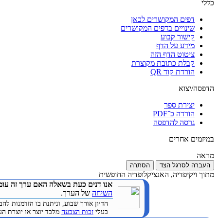
כללי
דפים המקושרים לכאן
שינויים בדפים המקושרים
קישור קבוע
מידע על הדף
ציטוט הדף הזה
קבלת כתובת מקוצרת
הורדת קוד QR
הדפסה/יצוא
יצירת ספר
הורדה כ־PDF
גרסה להדפסה
במיזמים אחרים
מראה
העברה לסרגל הצד
הסתרה
מתוך ויקיפדיה, האנציקלופדיה החופשית
אנו דנים כעת בשאלה האם ערך זה עומ
השיחה
של הערך.
הדיון אורך שבוע, וניתנת בו הזדמנות 
בעלי
זכות הצבעה
מלבד יוצר או יוצרת הערך. (