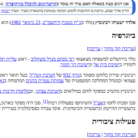
אנו דנים כעת בשאלה האם ערך זה עומד ב
קריטריונים להיכלל בוויקיפדיה
. א
הדיון אורך שבוע, וניתנת בו הזדמנות להביע תמיכה מנומקת בהשארת הערך. הערך
יימחק
ב
אלדד ישעיהו רבינוביץ
(נולד ב
כ"ח בטבת
ה'תשמ"ב
,
23 בינואר
1982
) הוא 
ביוגרפיה
[
עריכת קוד מקור
|
עריכה
]
נולד בירושלים למשפחה מצאצאי
רבי מנחם מנדל משקלוב
- ראש
עליית תל
לימודיו ב
ישיבת בית אל
וב
ישיבת הר המור
.
רבינוביץ שירת כלוחם ומפקד ב
גדוד 932
של
חטיבת הנח"ל
. בעל תואר ראש
עצמאי וכמנהל המחלקה המשפטית של
עמותת עטרת כהנים
המתמחה ב
גא
רבינוביץ מתנדב כמפקד לוחם במילואים ב
חטיבת עציוני
, וב
מלחמת חרבות בר
]
1
[
סבו וסבתו לחמו ב
אצ"ל
והשתתפו בפעולות רבות
. סבו היה מפקד בארגון,
בתעשיית ההייטק ובתעשייה הביטחונית. אימו עבדה כפסיכולוגית בעיריית י
פעילות ציבורית
[
עריכת קוד מקור
|
עריכה
]