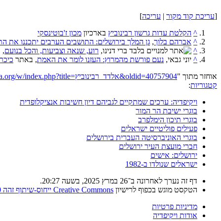
[
עריכת קוד מקור
|
עריכה
]
^
הקלטת עדות גרשון רבינוביץ
בארכיון
מכון ז'בוטינסקי
^
אברהם בלוך
, ‏
גן המלך בירושלים: התושבים הערבים יתכננו את ה
^
ברי דנינו,
רוע, שנאה וצביעות, והכל בנועם
, 
^
יוני גבאי, ‏
נעם פורשת מהמרוץ: העזנו לומר את האמת
, באתר
כיכר
אוחזר מתוך "
https://he.wikipedia.org/w/index.php?title=אלדד_רבינוביץ&oldid=40757904
קטגוריות
:
ויקיפדיה: ערכים שמתקיים לגביהם דיון חשיבות אנציקלופדית
בוגרי ישיבת הר המור
בוגרי תיכון הימלפרב
פעילים פוליטיים ישראלים
בוגרי האוניברסיטה העברית בירושלים
חברי מועצת העיר ירושלים
ירושלים: אישים
ישראלים שנולדו ב-1982
דף זה נערך לאחרונה ב־26 במרץ 2025, בשעה 20:27.
הטקסט מוגש בכפוף לרישיון
Creative Commons ייחוס-שיתוף זהה 4.0
מדיניות פרטיות
אודות ויקיפדיה