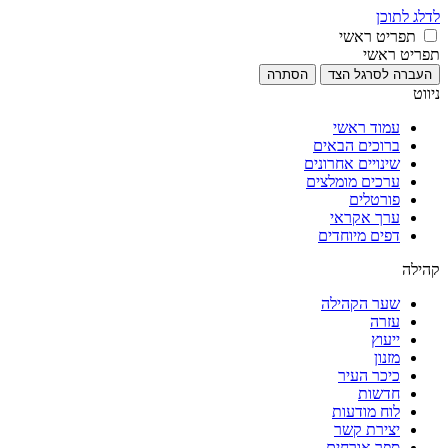
לדלג לתוכן
תפריט ראשי
תפריט ראשי
העברה לסרגל הצד
הסתרה
ניווט
עמוד ראשי
ברוכים הבאים
שינויים אחרונים
ערכים מומלצים
פורטלים
ערך אקראי
דפים מיוחדים
קהילה
שער הקהילה
עזרה
ייעוץ
מזנון
כיכר העיר
חדשות
לוח מודעות
יצירת קשר
ספר אורחים