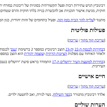
רבינוביץ הגיש עתירות רבות ופעל תקשורתית בסוגיות של ריבונות במזרח יר
חוקית, מניעת אישור תוכניות אב להכשרת בנייה בלתי חוקית והרס שטחים 
מתנגד ל
עלייה להר הבית בזמן הזה
, ופעיל בתחומים של זהות יהודית, כגון 
פעילות פוליטית
[
עריכת קוד מקור
|
עריכה
]
ב
בחירות לכנסת ה-22
ו
ה-23
הוצב רבינוביץ כמספר 2 ברשימת '
נעם
' לכנסת
ולאחר האיחוד עם מפלגות
הציונות הדתית
ו
עוצמה יהודית
הוא הוצב במספר 11 ברשימה המאוחדת ולא נבחר לכנ
ב
בחירות למועצת העיר ירושלים ה-17
התמודד בראש סיעת 'ירושלים בנעם' 
העירונית.
חיים אישיים
[
עריכת קוד מקור
|
עריכה
]
אלדד רבינוביץ מתגורר ב
כפר השילוח
, נשוי לנירה, ואב לתשעה ילדים.
הערות שוליים