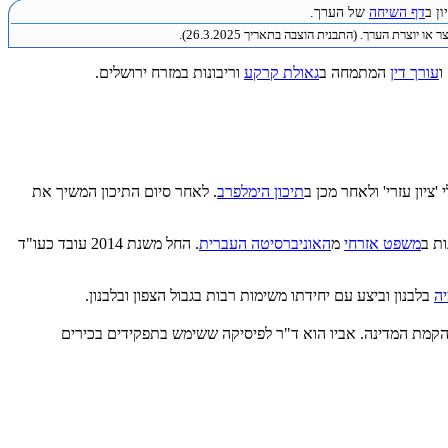
ן ב
דף השיחה
של הערך.
או יוצרת הערך. (התבנית הוצבה בתאריך 26.3.2025).
ו
עורך דין
המתמחה ב
גאולת קרקע
וריבונות במזרח ירושלים.
ציון עזרי' ולאחר מכן ב
תיכון הימלפרב
. לאחר סיום התיכון המשיך את
ות ב
משפט אזרחי
מ
האוניברסיטה העברית
. החל משנת 2014 עובד כעו"ד
ה
בלבנון וביצע עם יחידתו משימות רבות בגבול הצפון ובלבנון.
הקמת המדינה. אביו הוא ד"ר לפיסיקה ששימש בתפקידים בכירים