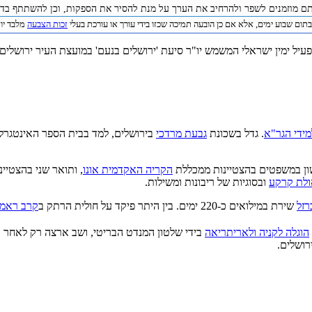
תם מוזמנים לשפר ולהרחיב את הערך על מנת להסיר את הספקות, וכן להשתתף בדיו
תום שבוע ימים, אלא אם כן הובעה תמיכה שכזו בידי עורך או עורכת בעלי
זכות הצבעה
מלבד יוצר 
פעיל ימין ישראלי המשמש יו"ר סיעת 'ירושלים בנעם' במועצת העיר ירושלים 
מידי הגר"א
. גדל בשכונת
גבעת מרדכי
בירושלים, למד בבית הספר האינטגרלי '
ון במשפטים בהצטיינות ממכללת
הקריה האקדמית אונו
, ותואר שני בהצטיינ
ולת קרקע
ובסוגיות של ריבונות ומשילות.
זל
שירת במילואים כ-220 ימים. בין היתר פיקד על חולית הרתק ב
קרב ראמי
הוגלה לקניה ולאריתריאה
בידי שלטון המנדט הבריטי, ושב ארצה רק לאחר 
רושלים.