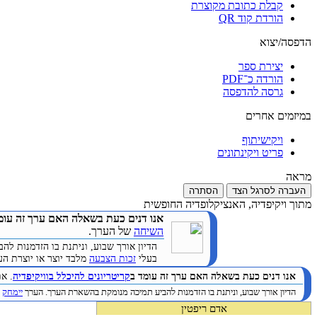
קבלת כתובת מקוצרת
הורדת קוד QR
הדפסה/יצוא
יצירת ספר
הורדה כ־PDF
גרסה להדפסה
במיזמים אחרים
ויקישיתוף
פריט ויקינתונים
מראה
העברה לסרגל הצד
הסתרה
מתוך ויקיפדיה, האנציקלופדיה החופשית
אנו דנים כעת בשאלה האם ערך זה עומ
השיחה
של הערך.
הדיון אורך שבוע, וניתנת בו הזדמנות 
בעלי
זכות הצבעה
מלבד יוצר או יוצרת הערך. (
אנו דנים כעת בשאלה האם ערך זה עומד ב
קריטריונים להיכלל בוויקיפדיה
. א
הדיון אורך שבוע, וניתנת בו הזדמנות להביע תמיכה מנומקת בהשארת הערך. הערך
יימחק
ב
אדם ריפטין