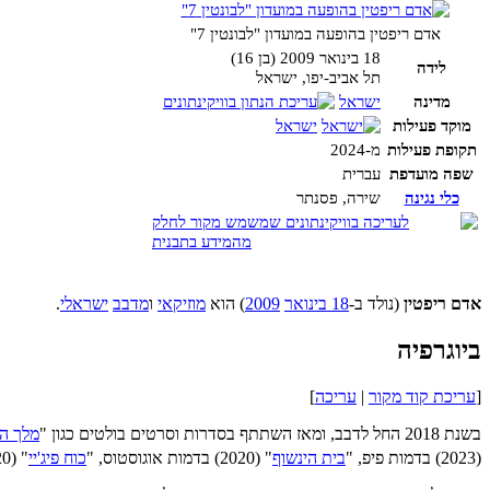
אדם ריפטין בהופעה במועדון "לבונטין 7"
18 בינואר 2009
(בן 16)
לידה
תל אביב-יפו, ישראל
מדינה
ישראל
מוקד פעילות
ישראל
תקופת פעילות
מ-2024
שפה מועדפת
עברית
כלי נגינה
שירה, פסנתר
אדם ריפטין
(נולד ב-
18 בינואר
2009
) הוא
מוזיקאי
ו
מדבב
ישראלי
.
ביוגרפיה
[
עריכת קוד מקור
|
עריכה
]
בשנת 2018 החל לדבב, ומאז השתתף בסדרות וסרטים בולטים כגון "
מלך ה
(2023) בדמות פיפ, "
בית הינשוף
" (2020) בדמות אוגוסטוס, "
כוח פיג'יי
" (2020) בדמות גרג (גקו), ו"