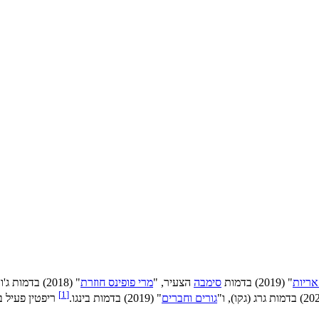
אריות
" (2019) בדמות
סימבה
הצעיר, "
מרי פופינס חוזרת
" (2018) בדמות ג'ורג'י בנקס, ועוד. בנוסף, דיבב בעבר בסדרות לילדים, ביניהן "
]
1
[
גורים וחברים
" (2019) בדמות בינגו.
ריפטין פעיל ב