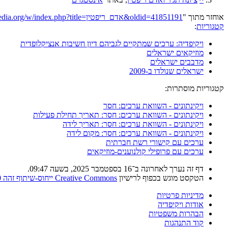
אוחזר מתוך "
https://he.wikipedia.org/w/index.php?title=אדם_ריפטין&oldid=41851191
קטגוריות
:
ויקיפדיה: ערכים שמתקיים לגביהם דיון חשיבות אנציקלופדית
מוזיקאים ישראלים
מדבבים ישראלים
ישראלים שנולדו ב-2009
קטגוריות מוסתרות:
ויקינתונים - השוואת ערכים: חסר
ויקינתונים - השוואת ערכים: חסר: תאריך תחילת פעילות
ויקינתונים - השוואת ערכים: חסר: תאריך לידה
ויקינתונים - השוואת ערכים: חסר: מקום לידה
ערכים עם קישורי רשת חברתית
ערכים עם פרופילי קולנוענים-מוזיקאים
דף זה נערך לאחרונה ב־16 בספטמבר 2025, בשעה 09:47.
הטקסט מוגש בכפוף לרישיון
Creative Commons ייחוס-שיתוף זהה 4.0
מדיניות פרטיות
אודות ויקיפדיה
הבהרות משפטיות
קוד התנהגות