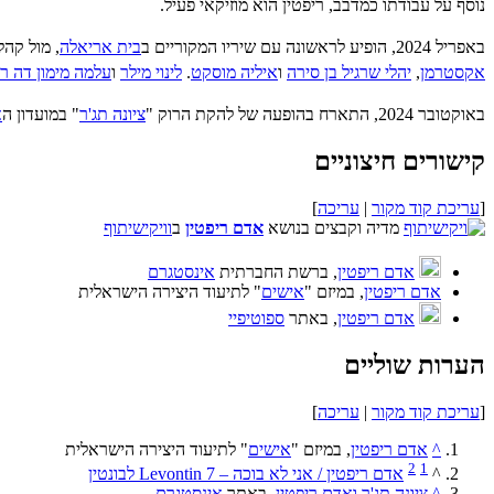
נוסף על עבודתו כמדבב, ריפטין הוא מוזיקאי פעיל.
באפריל 2024, הופיע לראשונה עם שיריו המקוריים ב
בית אריאלה
, מול קהל של כ-160 איש. ביוני של 
אקסטרמן
,
יהלי שרגיל בן סירה
ו
איליה מוסקט
.
לינוי מילר
ו
עלמה מימון דה רזו
באוקטובר 2024, התארח בהופעה של להקת הרוק "
ציונה תג'ר
" במועדון ה
א
קישורים חיצוניים
[
עריכת קוד מקור
|
עריכה
]
מדיה וקבצים בנושא
אדם ריפטין
ב
וויקישיתוף
אדם ריפטין
, ברשת החברתית
אינסטגרם
אדם ריפטין
, במיזם "
אישים
" לתיעוד היצירה הישראלית
אדם ריפטין
, באתר
ספוטיפיי
הערות שוליים
[
עריכת קוד מקור
|
עריכה
]
^
אדם ריפטין
, במיזם "
אישים
" לתיעוד היצירה הישראלית
2
1
^
אדם ריפטין / אני לא בוכה – Levontin 7 לבונטין
^
ציונה תג'ר ואדם ריפטין
, באתר
אינסטגרם