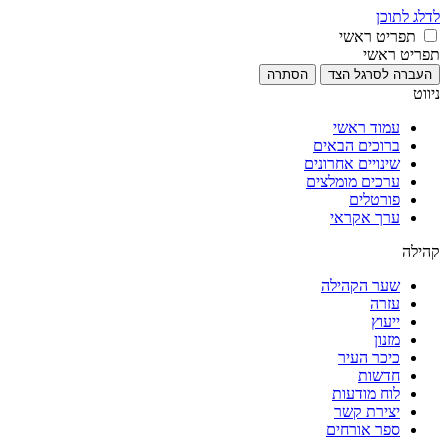
לדלג לתוכן
תפריט ראשי
תפריט ראשי
העברה לסרגל הצד
הסתרה
ניווט
עמוד ראשי
ברוכים הבאים
שינויים אחרונים
ערכים מומלצים
פורטלים
ערך אקראי
קהילה
שער הקהילה
עזרה
ייעוץ
מזנון
כיכר העיר
חדשות
לוח מודעות
יצירת קשר
ספר אורחים