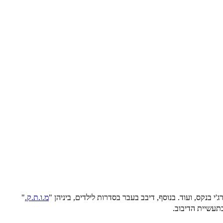
מ.ו.ת.ק.
"
תעשיית הדיבוב.